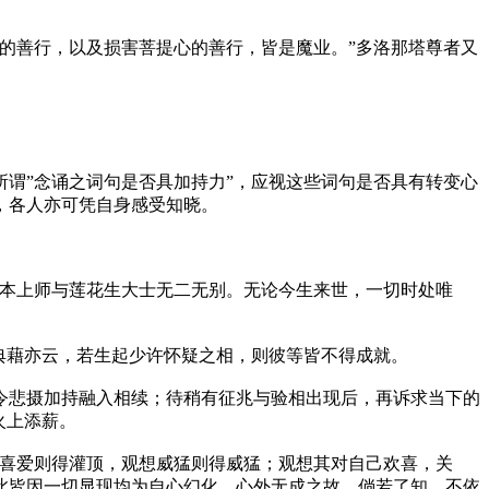
的善行，以及损害菩提心的善行，皆是魔业。”多洛那塔尊者又
谓”念诵之词句是否具加持力”，应视这些词句是否具有转变心
，各人亦可凭自身感受知晓。
根本上师与莲花生大士无二无别。无论今生来世，一切时处唯
典藉亦云，若生起少许怀疑之相，则彼等皆不得成就。
令悲摄加持融入相续；待稍有征兆与验相出现后，再诉求当下的
火上添薪。
想喜爱则得灌顶，观想威猛则得威猛；观想其对自己欢喜，关
此皆因一切显现均为自心幻化，心外无成之故。倘若了知，不依