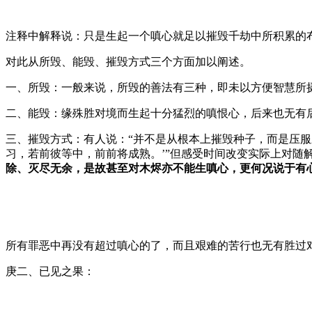
注释中解释说：只是生起一个嗔心就足以摧毁千劫中所积累的
对此从所毁、能毁、摧毁方式三个方面加以阐述。
一、所毁：一般来说，所毁的善法有三种，即未以方便智慧所
二、能毁：缘殊胜对境而生起十分猛烈的嗔恨心，后来也无有
三、摧毁方式：有人说：“并不是从根本上摧毁种子，而是压
习，若前彼等中，前前将成熟。’”但感受时间改变实际上对随
除、灭尽无余，是故甚至对木烬亦不能生嗔心，更何况说于有
所有罪恶中再没有超过嗔心的了，而且艰难的苦行也无有胜过
庚二、已见之果：