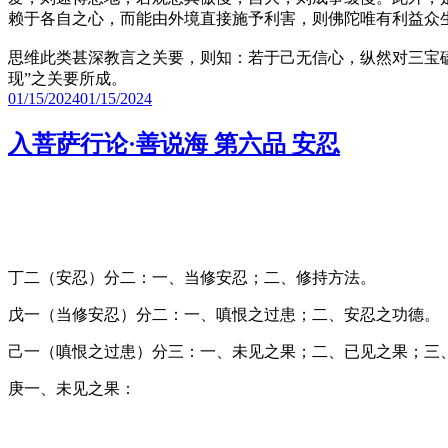
赖于各自之心，而能由外境直接施予利害，则佛陀唯有利益众
思维此类甚深教言之关要，则知：若于己无信心，纵然对三宝
现”之关要所成。
Posted
01/15/2024
01/15/2024
on
入菩萨行论·善说海 第六品 安忍
丁二（安忍）分二：一、当修安忍；二、修持方法。
戊一（当修安忍）分二：一、嗔恨之过患；二、安忍之功德。
己一（嗔恨之过患）分三：一、未见之果；二、已见之果；三
庚一、未见之果：