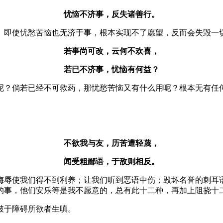
忧恼不济事，反失诸善行。
。即使忧愁苦恼也无济于事，根本实现不了愿望，反而会失毁一
若事尚可改，云何不欢喜，
若已不济事，忧恼有何益？
呢？倘若已经不可救药，那忧愁苦恼又有什么用呢？根本无有任
。
不欲我与友，历苦遭轻蔑，
闻受粗鄙语，于敌则相反。
侮辱使我们得不到利养；让我们听到恶语中伤；毁坏名誉的刺耳
的事，他们安乐等是我不愿意的，总有此十二种，再加上阻挠十
破于障碍所欲者生嗔。