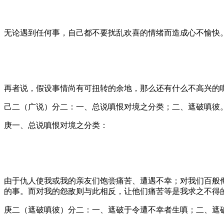
无论遇到任何事，自己都不要扰乱欢喜的情绪而造成心不愉快
再者说，假设事情尚有可扭转的余地，那么还有什么不高兴的
己二（广说）分二：一、总说嗔恨对境之分类；二、遮破嗔彼
庚一、总说嗔恨对境之分类：
由于仇人使我或我的亲友们饱尝痛苦、遭遇不幸；对我们百般
的事。而对我的怨敌则与此相反，让他们痛苦等是我求之不得
庚二（遮破嗔彼）分二：一、遮破于令遭不幸者生嗔；二、遮