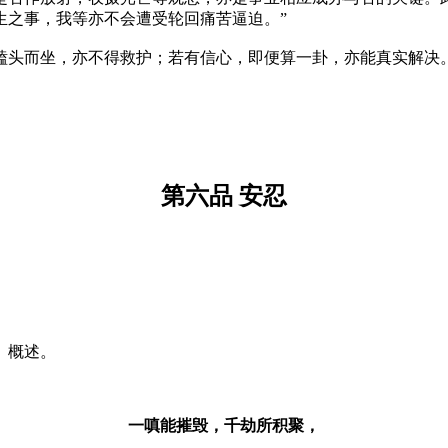
生之事，我等亦不会遭受轮回痛苦逼迫。”
磕头而坐，亦不得救护；若有信心，即便算一卦，亦能真实解决
第六品 安忍
、概述。
一嗔能摧毁，千劫所积聚，