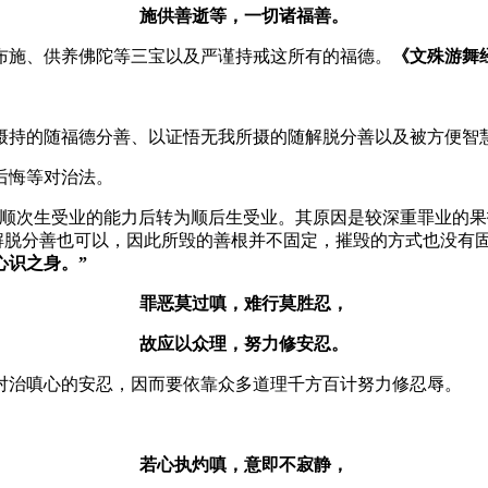
施供善逝等，一切诸福善。
布施、供养佛陀等三宝以及严谨持戒这所有的福德。
《文殊游舞
摄持的随福德分善、以证悟无我所摄的随解脱分善以及被方便智
后悔等对治法。
服顺次生受业的能力后转为顺后生受业。其原因是较深重罪业的
解脱分善也可以，因此所毁的善根并不固定，摧毁的方式也没有
心识之身。”
罪恶莫过嗔，难行莫胜忍，
故应以众理，努力修安忍。
对治嗔心的安忍，因而要依靠众多道理千方百计努力修忍辱。
若心执灼嗔，意即不寂静，