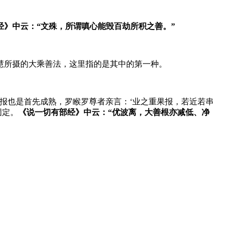
经》中云：“文殊，所谓嗔心能毁百劫所积之善。”
慧所摄的大乘善法，这里指的是其中的第一种。
果报也是首先成熟，
罗睺罗尊者亲言：‘业之重果报，若近若串
固定
。
《说一切有部经》中云：“优波离，大善根亦减低、净