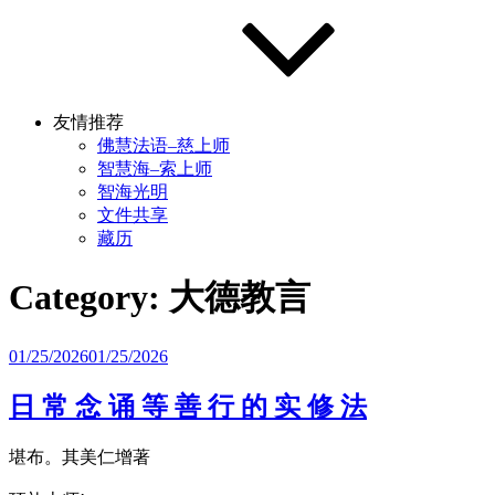
友情推荐
佛慧法语–慈上师
智慧海–索上师
智海光明
文件共享
藏历
Category:
大德教言
Posted
01/25/2026
01/25/2026
on
⽇ 常 念 诵 等 善 ⾏ 的 实 修 法
堪布。其美仁增著