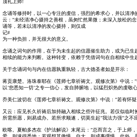
顶礼上师!
念诵等修持时，以一心专注的虔信，强烈的希求心，并以清净
云：”未经清净心摄持之善根，虽匆忙然果微；未深入放松的念
诵等，若未以清净的发心摄持，则仅成
记#
为一种负担，并无很大的意义。
念诵之词句的作用，在于为未生起的信愿催生助力，或为已生
相续的能力来判断。这种转变，依赖于凭借词句在自相续中生
关于念诵词句与内在信愿孰重孰轻，古大德圣者如是开示：
蒋贡康楚。洛珠泰耶在《莲师七章祈祷文。观修次第》中说：
以’您悉知一切’之专一信心，发自肺腑地，以猛烈炽热的虔敬
乔美仁波切在《莲师七章祈祷文。观修次第》中说：”若有怀
又云：应见长久祈祷后加持融入相续之些许征兆。若仅似临时
所需所愿，则易成办。若所求顺遂，切莫生起”我法力强”之不
欧喀。夏帕多杰在《护法解说》末尾云：”总而言之，于上师
爱，则速得悉地；若观想其傲慢，自大，则成事缓慢。此外，