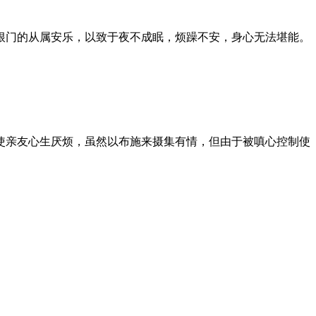
根门的从属安乐，以致于夜不成眠，烦躁不安，身心无法堪能。
使亲友心生厌烦，虽然以布施来摄集有情，但由于被嗔心控制使