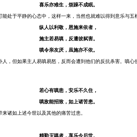
喜乐亦难生，烦躁不成眠。
可能处于平静的心态中，这样一来，当然也就难以得到意乐与五
纵人以利敬，恩施来依者，
施主若易嗔，反遭彼弑害。
嗔令亲友厌，虽施亦不依。
仆人，但如果主人易嗔易怒，反而会遭到他们的反抗杀害。嗔心
若心有嗔恚，安乐不久住，
嗔敌能招致，如上诸苦患。
带来诸如上述今世以及其他的痛苦过患。
精勤灭嗔者，享乐今后世。