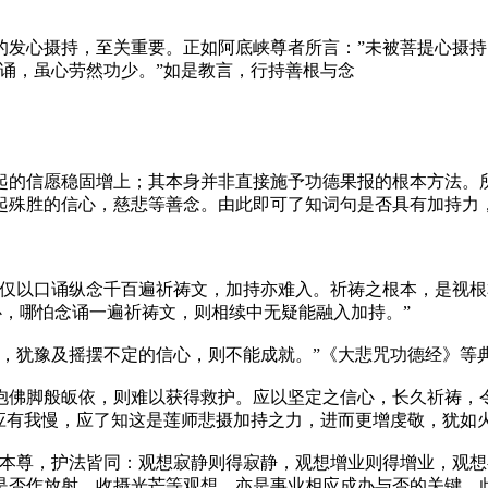
的发心摄持，至关重要。正如阿底峡尊者所言：”未被菩提心摄持
诵，虽心劳然功少。”如是教言，行持善根与念
起的信愿稳固增上；其本身并非直接施予功德果报的根本方法。所
起殊胜的信心，慈悲等善念。由此即可了知词句是否具有加持力
”仅以口诵纵念千百遍祈祷文，加持亦难入。祈祷之根本，是视
心，哪怕念诵一遍祈祷文，则相续中无疑能融入加持。”
疑，犹豫及摇摆不定的信心，则不能成就。”《大悲咒功德经》等
抱佛脚般皈依，则难以获得救护。应以坚定之信心，长久祈祷，
应有我慢，应了知这是莲师悲摄加持之力，进而更增虔敬，犹如
，本尊，护法皆同：观想寂静则得寂静，观想增业则得增业，观
是否作放射，收摄光芒等观想，亦是事业相应成办与否的关键。