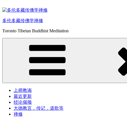
Skip
to
content
多伦多藏传佛学禅修
Toronto Tibetan Buddhist Meditation
上师教诲
最近更新
经论偈颂
大德教言，传记，道歌等
禅修