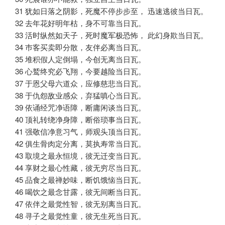
31 犹如日落之阴影，死魔不停步步至， 迅速逃彼当日瓦。
32 去年花好明年枯，身不可靠当日瓦。
33 活时纵然如天子，死时魔军极恐怖， 此幻身欺当日瓦。
34 巿客买卖即分散，友伴必离当日瓦。
35 堆积假人定倒塌，今创无离当日瓦。
36 心鹫终究必飞翔，今要越险当日瓦。
37 于恩父母六道众，应修慈悲当日瓦。
38 于仇怨敌业感众，弃猛嗔心当日瓦。
39 依诵经咒净语障，断庸闲谈当日瓦。
40 顶礼转绕净身障，断俗琐事当日瓦。
41 强敬信净意习气，师观头顶当日瓦。
42 俱生骨肉定分离，莫执寿常当日瓦。
43 取境之最永恒境，彼无迁变当日瓦。
44 享财之最心性藏，彼无穷尽当日瓦。
45 品食之最禅妙味，断饥饿恼当日瓦。
46 喝饮之最念甘露，彼无间断当日瓦。
47 依伴之最觉性智，彼无别离当日瓦。
48 寻子之最觉性童，彼无生死当日瓦。