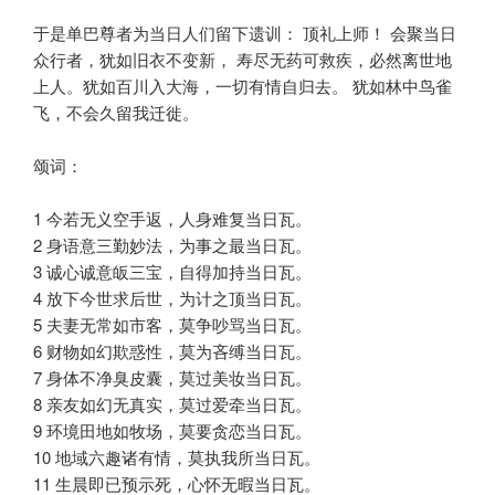
于是单巴尊者为当日人们留下遗训： 顶礼上师！ 会聚当日
众行者，犹如旧衣不变新， 寿尽无药可救疾，必然离世地
上人。犹如百川入大海，一切有情自归去。 犹如林中鸟雀
飞，不会久留我迁徙。
颂词：
1 今若无义空手返，人身难复当日瓦。
2 身语意三勤妙法，为事之最当日瓦。
3 诚心诚意皈三宝，自得加持当日瓦。
4 放下今世求后世，为计之顶当日瓦。
5 夫妻无常如市客，莫争吵骂当日瓦。
6 财物如幻欺惑性，莫为吝缚当日瓦。
7 身体不净臭皮囊，莫过美妆当日瓦。
8 亲友如幻无真实，莫过爱牵当日瓦。
9 环境田地如牧场，莫要贪恋当日瓦。
10 地域六趣诸有情，莫执我所当日瓦。
11 生晨即已预示死，心怀无暇当日瓦。