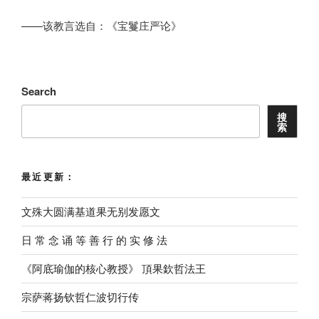
——该教言选自：《宝鬘庄严论》
Search
搜
索
最近更新：
文殊大圆满基道果无别发愿文
⽇ 常 念 诵 等 善 ⾏ 的 实 修 法
《阿底瑜伽的核心教授》 頂果欽哲法王
宗萨蒋扬钦哲仁波切行传