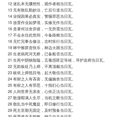
12 迷乱本无骤然性，观作者相当日瓦。
13 无有散乱勤妙法，亡后引道当日瓦。
14 业报因果必真实，警惕罪恶当日瓦。
15 放置作业如梦境，实修无作当日瓦。
16 贪著何法舍弃彼，一无所需当日瓦。
17 不会永住此世间，今备路粮当日瓦。
18 无忙完事去修法，念时疾行当日瓦。
19 林中猴群贪快乐，林边火困当日瓦。
20 生老病死河无桥，已备船否当日瓦。
21 生死中阴狭险隘，五毒惑匪定等候，寻护送师当日瓦。
22 无欺皈处乃上师，不离顶戴当日瓦。
23 皈依上师抵目地，起大敬信当日瓦。
24 有财之人有吝啬，无偏施舍当日瓦。
25 有权之人有罪恶，十指扪心当日瓦。
26 人间世界无亲友，心依正法当日瓦。
27 散漫暇满人生尽，当机立断当日瓦。
28 散乱当中死魔捉，即日修行当日瓦。
29 死主至期无固定，及时预备当日瓦。
30 死晨谁亦不能救，独立自主当日瓦。