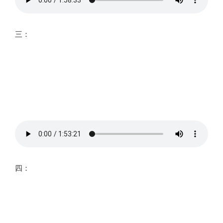
三：
四：