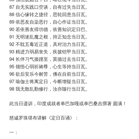
87 自无实践口空谈，自有过失当日瓦。
88 信心缘转之捷径，思轮回患当日瓦。
89 依恶友自染恶行，自心作证当日瓦。
90 若依善友得功德，依善知识定日巴。
91 无明迷乱魔之根，持正知念当日瓦。
92 不耽五毒近正道，具对治力当日瓦。
93 精进力弱易丧失，疾披铠甲当日瓦。
94 长伴习气接踵至，莫循过去当日瓦。
95 领悟心弱祈祷尊，心生等持当日瓦。
96 欲后安乐今耐苦，佛在自前当日瓦。
97 瑜伽士将离定日，今断增疑当日瓦。
98 我无散乱勤修行，汝亦隨行当日瓦。
此当日遗训，印度成就者单巴加嘎或单巴桑吉撰著 圆满！
慈诚罗珠堪布讲解《定日百诵》：
一：