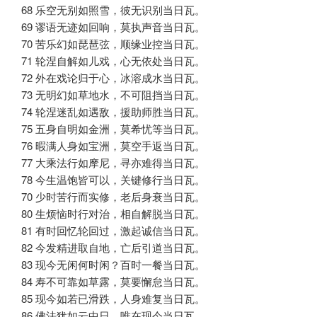
68 乐空无别如照雪，彼无识别当日瓦。
69 谬语无迹如回响，莫执声音当日瓦。
70 苦乐幻如琵琶弦，顺缘业控当日瓦。
71 轮涅自解如儿戏，心无依处当日瓦。
72 外在戏论归于心，冰溶成水当日瓦。
73 无明幻如草地水，不可阻挡当日瓦。
74 轮涅迷乱如遇敌，援助师胜当日瓦。
75 五身自明如金洲，莫希忧等当日瓦。
76 暇满人身如宝洲，莫空手返当日瓦。
77 大乘法行如摩尼，寻亦难得当日瓦。
78 今生温饱皆可以，关键修行当日瓦。
70 少时苦行而实修，老后身衰当日瓦。
80 生烦恼时行对治，相自解脱当日瓦。
81 有时回忆轮回过，激起诚信当日瓦。
82 今发精进取自地，亡后引道当日瓦。
83 现今无闲何时闲？百时一餐当日瓦。
84 寿不可靠如草露，莫要懈怠当日瓦。
85 现今如若已滑跌，人身难复当日瓦。
86 佛法犹如云中日，唯在现今当日瓦。