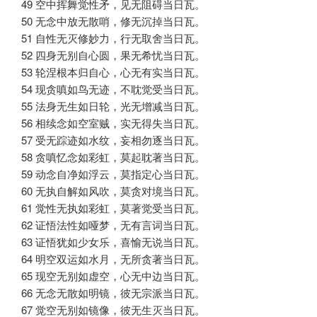
49 空中挥舞觉性矛，见无阻碍当日瓦。
50 无念中放无散哨，修无沉掉当日瓦。
51 自性无灭修妙力，行无取舍当日瓦。
52 四身无别自心圆，果无希忧当日瓦。
53 轮涅根本归自心，心无有实当日瓦。
54 现贪嗔如鸟无迹，不耽觉受当日瓦。
55 法身无生如日轮，光无增减当日瓦。
56 相续念如空室贼，实无得失当日瓦。
57 受无踪迹如水纹，妄相勿逐当日瓦。
58 贪嗔忆念如彩虹，莫起耽著当日瓦。
59 动念自净如浮云，莫指定心当日瓦。
60 无执自解如风吹，莫贪对境当日瓦。
61 觉性无执如彩虹，莫著觉受当日瓦。
62 证悟法性如哑梦，无有言词当日瓦。
63 证悟犹如少女乐，喜愉无说当日瓦。
64 明空双运如水月，无所贪著当日瓦。
65 现空无别如虚空，心无中边当日瓦。
66 无念无散如明镜，彼无宗派当日瓦。
67 觉空无别如镜像，彼无生灭当日瓦。