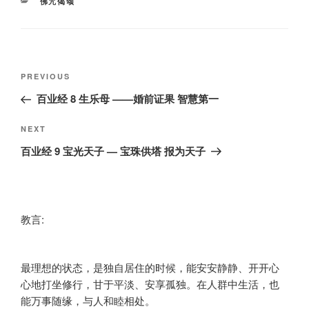
CATEGORIES
佛咒偈颂
Post
Previous
PREVIOUS
navigation
Post
百业经 8 生乐母 ——婚前证果 智慧第一
Next
NEXT
Post
百业经 9 宝光天子 — 宝珠供塔 报为天子
教言:
最理想的状态，是独自居住的时候，能安安静静、开开心
心地打坐修行，甘于平淡、安享孤独。在人群中生活，也
能万事随缘，与人和睦相处。