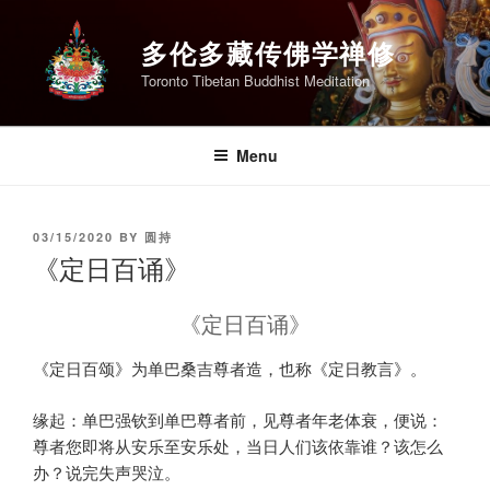
Skip
to
多伦多藏传佛学禅修
content
Toronto Tibetan Buddhist Meditation
Menu
POSTED
03/15/2020
BY
圆持
ON
《定日百诵》
《定日百诵》
《定日百颂》为单巴桑吉尊者造，也称《定日教言》。
缘起：单巴强钦到单巴尊者前，见尊者年老体衰，便说：
尊者您即将从安乐至安乐处，当日人们该依靠谁？该怎么
办？说完失声哭泣。