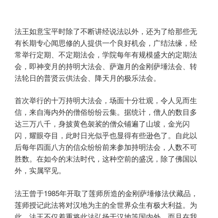
法王如意宝平时除了不断讲经说法以外，还为了给那些无
有长期专心闻思修的人提供一个良好机会，广结法缘，经
常举行定期、不定期法会，学院每年有规模盛大的定期法
会，即神变月的持明大法会、萨迦月的金刚萨埵法会、转
法轮日的普贤云供法会、降天月的极乐法会。
首次举行的十万持明大法会，场面十分壮观，令人见而生
信，来自海内外的僧俗纷纷云集。据统计，僧人的数目多
达三万八千，身披黄色袈裟的僧众铺遍了山坡，金光闪
闪，耀眼夺目，此时日光似乎也显得有些逊色了。自此以
后每年四面八方的信众纷纷前来参加持明法会，人数不可
胜数。在如今的末法时代，这种空前的盛况，除了佛国以
外，实属罕见。
法王曾于1985年开取了莲师所造的金刚萨埵修法伏藏品，
莲师授记此法将对汉地为主的全世界众生有极大利益。为
此，法王不仅着重将此法弘扬于汉地等国内外，而且在我