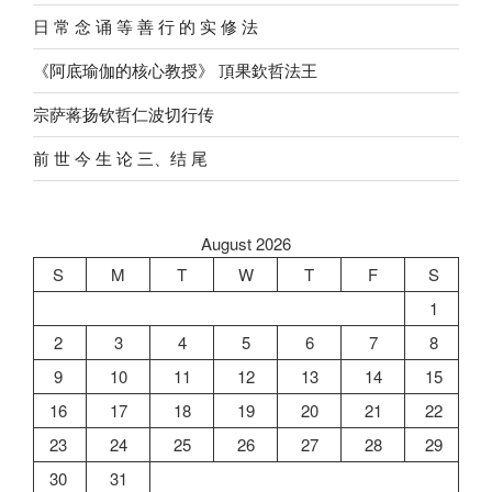
⽇ 常 念 诵 等 善 ⾏ 的 实 修 法
《阿底瑜伽的核心教授》 頂果欽哲法王
宗萨蒋扬钦哲仁波切行传
前 世 今 生 论 三、结 尾
August 2026
S
M
T
W
T
F
S
1
2
3
4
5
6
7
8
9
10
11
12
13
14
15
16
17
18
19
20
21
22
23
24
25
26
27
28
29
30
31