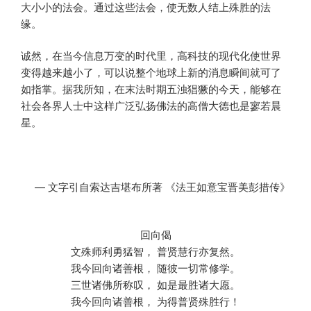
大小小的法会。通过这些法会，使无数人结上殊胜的法
缘。
诚然，在当今信息万变的时代里，高科技的现代化使世界
变得越来越小了，可以说整个地球上新的消息瞬间就可了
如指掌。据我所知，在末法时期五浊猖獗的今天，能够在
社会各界人士中这样广泛弘扬佛法的高僧大德也是寥若晨
星。
— 文字引自索达吉堪布所著 《法王如意宝晋美彭措传》
回向偈
文殊师利勇猛智， 普贤慧行亦复然。
我今回向诸善根， 随彼一切常修学。
三世诸佛所称叹， 如是最胜诸大愿。
我今回向诸善根， 为得普贤殊胜行！