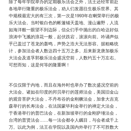
除了每年学院举办的定期极乐法会之外，法王还经常前赴
各地举行隆重的极乐法会，劝人们发愿往生极乐世界。其
中规模最宏大的有三次，第一次是1993年在喇荣举行的极
乐大法会。当时银白色的帐篷铺天盖地、漫山遍野，人流
如海洋般一眼望不到边际，信众们手中抛出的白哈达好似
浪涛中飞溅的浪花一般，起伏跌宕，滚滚向前。吟诵声似
乎已盖过了苍龙的轰鸣，声势之浩大无法形容。据粗略统
计，参加法会者人数达四十五万之多。后来新龙唐加极乐
大法会及道孚郭极乐法会盛况空前，人数约五十万左右。
可想而知，这是何等的隆重啊！
不仅仅限于内地，而且在海外时也举办了数次盛况空前的
大法会。诸如在印度的邦贝举行的莲师法会，美国旧金山
的观音菩萨大法会，不丹布谷的金刚橛法会，加拿大吉克
森举行的长寿法会，在法国蒙毕利金举行的禅定大法会，
于香港举行的普巴法会，在新加坡举行的金刚萨埵法会，
台湾的普贤法会……每一法会都令人瞩目，与会者成千上
万。以此为例，法王在学院以及国内外举行了不可胜数大