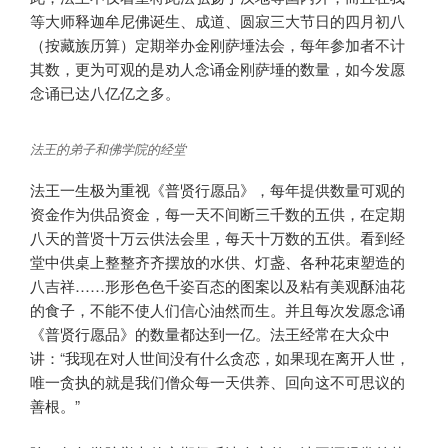
等大师释迦牟尼佛诞生、成道、圆寂三大节日的四月初八
（按藏族历算）定期举办金刚萨埵法会，每年参加者不计
其数，更为可观的是劝人念诵金刚萨埵的数量，如今发愿
念诵已达八亿亿之多。
法王的弟子和佛学院的经堂
法王一生极为重视《普贤行愿品》，每年提供数量可观的
资金作为供品资金，每一天不间断三千数的五供，在定期
八天的普贤十万云供法会里，每天十万数的五供。看到经
堂中供桌上整整齐齐摆放的水供、灯盏、各种花束塑造的
八吉祥……形形色色千姿百态的图案以及粘有美观酥油花
的食子，不能不使人们信心油然而生。并且每次发愿念诵
《普贤行愿品》的数量都达到一亿。法王经常在大众中
讲：“我现在对人世间没有什么贪恋，如果现在离开人世，
唯一贪执的就是我们僧众每一天供养、回向这不可思议的
善根。”