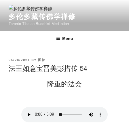
Skip
to
多伦多藏传佛学禅修
content
Toronto Tibetan Buddhist Meditation
Menu
POSTED
05/28/2021
BY
圆持
ON
法王如意宝晋美彭措传 54
隆重的法会