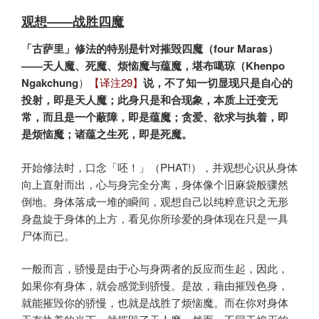
观想——战胜四魔
「古萨里」修法的特别是针对摧毁四魔（four Maras）
——天人魔、死魔、烦恼魔与蕴魔，堪布噶琼（Khenpo
Ngakchung
）
【译注29】
说，不了知一切显现只是自心的
投射，即是天人魔；此身只是和合现象，本质上迁变无
常，而且是一个蔽障，即是蕴魔；贪爱、欲求与执着，即
是烦恼魔；诸蕴之生死，即是死魔。
开始修法时，口念「呸！」（PHAT!），并观想心识从身体
向上直射而出，心与身完全分离，身体像个旧麻袋般骤然
倒地。身体落成一堆的瞬间，观想自己以纯粹意识之无形
身盘旋于身体的上方，看见你所珍爱的身体现在只是一具
尸体而已。
一般而言，骄慢是由于心与身两者的反应而生起，因此，
如果你有身体，就会感觉到骄慢。是故，藉由摧毁色身，
就能摧毁你的骄慢，也就是战胜了烦恼魔。而在你对身体