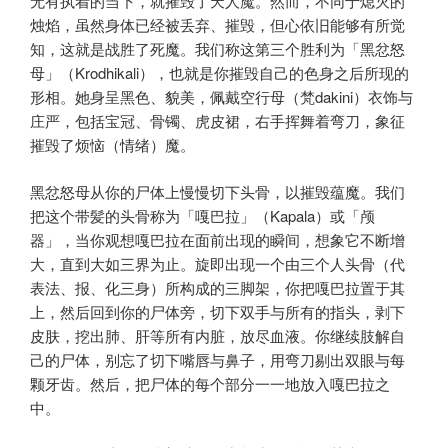
无有执着的当下，就摧毁了天人魔。然而，不同于熄灭的
烛焰，虽然身体已经被丢弃、摧毁，但心依旧能够有所觉
知，这就是战胜了死魔。我们称这第三个胜利为「黑忿怒
母」（Krodhikali），也就是你摧毁自己的色身之后所现的
形相。她身呈黑色、貌美，佩戴空行母（梵dakini）衣饰与
庄严，包括宝冠、骨镯、虎皮裙，右手挥舞着弯刀，象征
摧毁了烦恼（情绪）魔。
黑忿怒母从你的尸体上慢慢切下头骨，以摧毁蕴魔。我们
把这个带髪的头骨称为「嘎巴拉」（Kapala）或「颅
器」，当你观想嘎巴拉在面前出现的瞬间，想象它不断增
大，直到大如三界为止。旋即出现一个由三个人头骨（代
表法、报、化三身）所构成的三脚架，你把嘎巴拉置于其
上，然后回到你的尸体旁，切下双手与所有的指头，剥下
皮肤，挖出肺、肝等所有内脏，放尽血液。你继续肢解自
己的尸体，别忘了切下嘴唇与鼻子，用弯刀剔出双眼与每
颗牙齿。然后，把尸体的每个部分一一地放入嘎巴拉之
中。