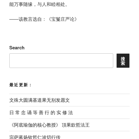
能万事随缘，与人和睦相处。
——该教言选自：《宝鬘庄严论》
Search
搜
索
最近更新：
文殊大圆满基道果无别发愿文
⽇ 常 念 诵 等 善 ⾏ 的 实 修 法
《阿底瑜伽的核心教授》 頂果欽哲法王
宗萨蒋扬钦哲仁波切行传