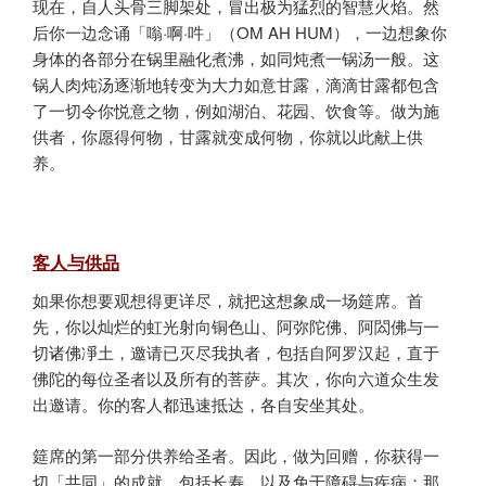
现在，自人头骨三脚架处，冒出极为猛烈的智慧火焰。然
后你一边念诵「嗡·啊·吽」（OM AH HUM），一边想象你
身体的各部分在锅里融化煮沸，如同炖煮一锅汤一般。这
锅人肉炖汤逐渐地转变为大力如意甘露，滴滴甘露都包含
了一切令你悦意之物，例如湖泊、花园、饮食等。做为施
供者，你愿得何物，甘露就变成何物，你就以此献上供
养。
客人与供品
如果你想要观想得更详尽，就把这想象成一场筵席。首
先，你以灿烂的虹光射向铜色山、阿弥陀佛、阿閦佛与一
切诸佛凈土，邀请已灭尽我执者，包括自阿罗汉起，直于
佛陀的每位圣者以及所有的菩萨。其次，你向六道众生发
出邀请。你的客人都迅速抵达，各自安坐其处。
筵席的第一部分供养给圣者。因此，做为回赠，你获得一
切「共同」的成就，包括长寿，以及免于障碍与疾病；那