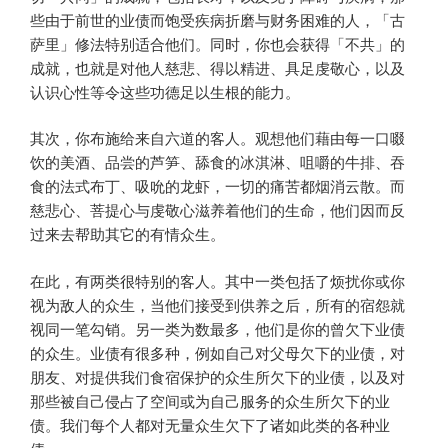
些由于前世的业债而饱受疾病折磨与财务困难的人，「古
萨里」修法特别适合他们。同时，你也会获得「不共」的
成就，也就是对他人慈悲、得以精进、具足虔敬心，以及
认识心性等令这些功德足以生根的能力。
其次，你布施给来自六道的客人。观想他们藉由每一口啜
饮的美酒、品尝的芦笋、舔食的冰淇淋、咀嚼的牛排、吞
食的法式布丁、吸吮的龙虾，一切的痛苦都烟消云散。而
慈悲心、菩提心与虔敬心滋养着他们的生命，他们因而反
过来去帮助其它的有情众生。
在此，有两类很特别的客人。其中一类包括了烦扰你或你
视为敌人的众生，当他们接受到供养之后，所有的宿怨就
视同一笔勾销。另一类为数最多，他们是你的曾欠下业债
的众生。业债有很多种，例如自己对父母欠下的业债，对
朋友、对提供我们食宿保护的众生所欠下的业债，以及对
那些被自己侵占了空间或为自己服务的众生所欠下的业
债。我们每个人都对无量众生欠下了诸如此类的各种业