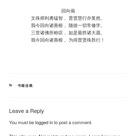
回向偈
文殊师利勇猛智， 普贤慧行亦复然。
我今回向诸善根， 随彼一切常修学。
三世诸佛所称叹， 如是最胜诸大愿。
我今回向诸善根， 为得普贤殊胜行！
CATEGORIES
书籍连载
Leave a Reply
You must be
logged in
to post a comment.