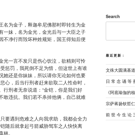
Search
王名为金子，释迦牟尼佛那时即转生为金
有一妹，名为金光，金光后与一大臣之子
因不净行而毁坏种姓规矩，国王得知后便
最近更新：
金光一言不发只是伤心饮泣，欲精则可怜
遭受惩罚，我死倒不足为惜，但这世上有谁
文殊大圆满基
况她还是你妹妹，所以请你无论如何也要
⽇ 常 念 诵 等 
起悲心，后当行刑者赶来欲取二人性命时，
。行刑者无奈说道：“金铠，你是我们好
《阿底瑜伽的核
不敢违抗。我们若不杀掉他俩，自己就难
宗萨蒋扬钦哲
前 世 今 生 论
，只要遇到危难之人向我求助，我都会全力
金铠随后就拿起弓箭威胁驾车之人快快离
森林。