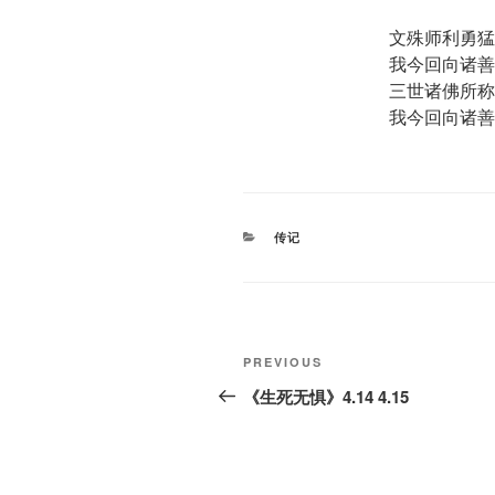
文殊师利勇猛
我今回向诸善
三世诸佛所称
我今回向诸善
CATEGORIES
传记
Post
Previous
PREVIOUS
navigation
Post
《生死无惧》4.14 4.15