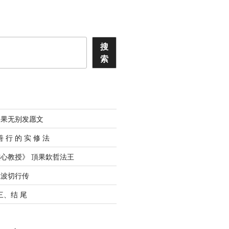
搜
索
道果无别发愿文
善 ⾏ 的 实 修 法
心教授》 頂果欽哲法王
仁波切行传
 三、结 尾