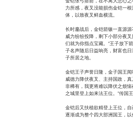
金铠张弓搭箭，在不离大悲心之
力所感，夜叉没能损伤金铠一根
体，以致夜叉鲜血横流。
长时鏖战后，金铠箭镞一直源源
威力纷纷投降，剩下小部分夜叉
们就为你指点宝藏。”王子放下
子名声随后日益响亮，财富也日
子所居之地。
金铠王子声誉日隆，金子国王闻
威德力降伏夜叉、主持国政，真
非稀有，我更将难以降伏之烦恼
之城里登上如来法王位。”传国
金铠后又扶植欲精登上王位，自
逐渐成为整个四大部洲国王，以