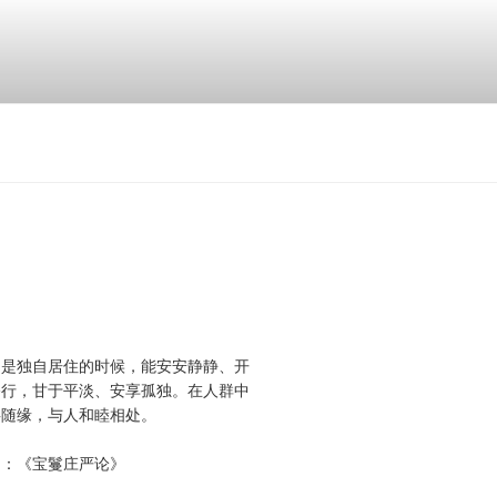
，是独自居住的时候，能安安静静、开
修行，甘于平淡、安享孤独。在人群中
事随缘，与人和睦相处。
自：《宝鬘庄严论》