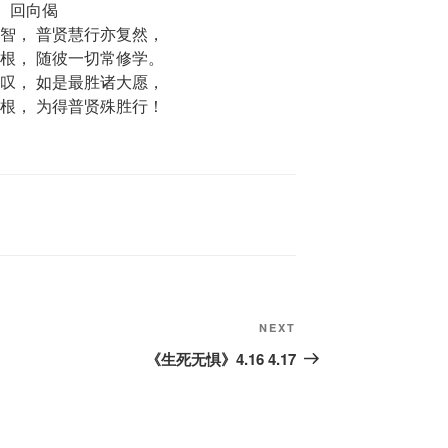
回向偈
智， 普贤慧行亦复然，
根， 随彼一切常修学。
叹， 如是最胜诸大愿，
根， 为得普贤殊胜行！
Next
NEXT
Post
《生死无惧》4.16 4.17