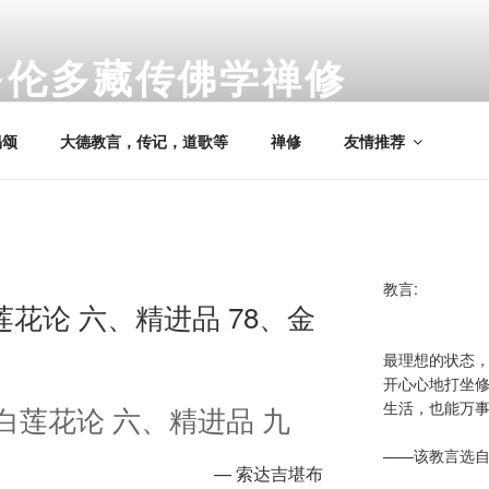
多伦多藏传佛学禅修
nto Tibetan Buddhist Meditation
偈颂
大德教言，传记，道歌等
禅修
友情推荐
教言:
花论 六、精进品 78、金
最理想的状态
开心心地打坐
生活，也能万
白莲花论 六、精进品 九
——该教言选
— 索达吉堪布