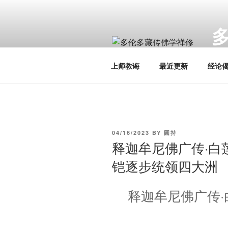
Skip
to
content
Toro
上师教诲
最近更新
经论
POSTED
04/16/2023
BY
圆持
ON
释迦牟尼佛广传·白莲
铠逐步统领四大洲
释迦牟尼佛广传·