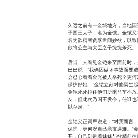
久远之前有一金城地方，当地国
子国王太子，名为金铠。金铠又
名为欲精者贪享世间妙欲，以致
欲将公主与大臣之子统统杀死。
后当二人看见金铠来至面前时，
巴巴说：“我俩因做坏事故而要
会忍心看着金光被人杀死？更何
保护好她！”金铠立刻对他俩生
金铠死死拉住他们所乘马车不放
友，但此次乃国王发令，任谁也
以存身。”
金铠义正词严说道：“对我而言
保护，更何况自己亲友遇难。”
开，自己则带着妹妹与欲精前往