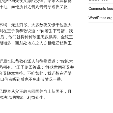
心态中与众夜叉激烈交锋。结果因其福德
汗毛。而他所射之箭则箭箭穿透夜叉躯
Comments fee
WordPress.org
不竭、无法穷尽。大多数夜叉慑于他强大
则在王子前恭敬说道：“你若丢下弓箭，我
箭后，他们就将种种珍宝悉数供养。金铠王
渐增多，而别处地方之人亦相继迁移到王
听后也以恭敬心派人前往赞叹道：“你以大
乃稀有。”王子则回答说：“降伏世间夜叉并
夜叉随意掌控。不唯如此，我还想在涅槃
王口信者听到后也不免击节赞叹一番。
己即遵从父王教言回国并当上新国王，且
佛法治理国家、利益众生。