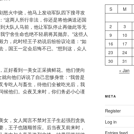
S
M
刻怒火中烧，他马上发动军队四下搜寻攻
：“这两人所行非法，你还是将他俩送还国
来到大队人马前，他让军队停止再做此等无
2
3
，我宁舍生命也绝不轻易将其抛弃。”这些人
9
10
毅力，此时经王子劝说后纷纷议论道：“如
16
17
去，国王一定会后悔不已。”想到这，众人
23
24
30
31
，正好看到一美女正采摘鲜花。他们便向
« Jan
女就向他们诉说了自己悲惨身世：“我曾是
叉专吃人与畜生，待他们全被吃光后，我
伺候他们。众夜叉来时，你们务必小心谨
META
Register
美女，女人闻言不禁对王子生起强烈贪执
Log in
妻，王子也随顺答应。后当夜叉前来时，
Entries feed