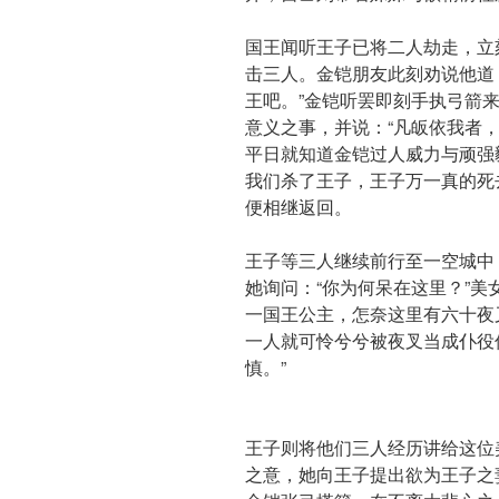
国王闻听王子已将二人劫走，立
击三人。金铠朋友此刻劝说他道
王吧。”金铠听罢即刻手执弓箭
意义之事，并说：“凡皈依我者
平日就知道金铠过人威力与顽强
我们杀了王子，王子万一真的死
便相继返回。
王子等三人继续前行至一空城中
她询问：“你为何呆在这里？”美
一国王公主，怎奈这里有六十夜
一人就可怜兮兮被夜叉当成仆役
慎。”
王子则将他们三人经历讲给这位
之意，她向王子提出欲为王子之