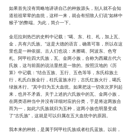
如果首先没有简略地讲讲自己的种族源头，别人就不会知
道祖祖辈辈的血统，这样一来，就会有招致人们说“如林中
猴子”的弊端。为此，简介一下。
金厄拉则热巴的史料中记载：“噶、东、柱、札，加上瓦、
金，共有六氏族。”这是大德的语言，确凿可靠，所以在这
里也是一种依据。古人们也说：木擦噶、阿波东、色穹
札、阿甲柱四大氏族，瓦、金两小族，合称为西藏古代六
氏族，这与前面的说法显然是一致的。按照汉地的《历
算》中记载：“结合五族、五行、五色等等，东氏棕族土
行，札氏白族金行，柱氏蓝族水行，古氏红族火行，噶氏
绿族木行。”其中归为五大血统。如果把这一切依次罗列起
来，也并不矛盾。关于上述的六氏族中的瓦、金两小族，
在两类语种当中并没有详细对应的分类，于是将这两族合
而为一，如此六氏族就归为五种，这两小族也明显变成
了“古氏族”，这就是可以归属在五大血统中的原因。
我本来的种姓，是属于阿甲柱氏族或者柱氏蓝族。以前，