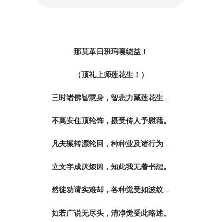
那莫革日班玛嘎绕益！
（顶礼上师莲花生！）
三时诸佛智慧身，智悲力藏莲花生，
不离安住顶轮饰，摄受传人予慰藉。
凡夫辗转漂轮回，种种业及诸行为，
立文字成厌烦因，知此我无著书想。
然徒劝请实难却，各种觉受如波纹，
如若广说无尽头，清净觉受此略述。