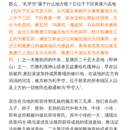
那么，“札甲空”属于什么地方呢？它位于
下区青康六高地
（
也叫下区朵甘思六冈。古代藏文典籍中分康青藏地方为
上中下三区。下区青康一带，依水流和山势起伏情形，又
分为色莫冈、擦瓦冈、玛康冈、绷波冈、马杂冈和木雅热
冈。金沙江和雅砻江间偏北地方为色莫冈，怒江和澜沧江
之间为擦瓦冈，澜沧江和金沙江间偏北地区为玛康冈，金
沙江和雅砻江间偏南地区为绷波冈，青海省境黄河以南至
雅砻江上游以东为马杂冈，雅砻江中游以东为木雅热
冈。
）
之一木雅热冈的中央，是康区二十五大圣地（即神
山）之一。巴雅札嘎神山或者瓦益桑给札嘎神山，早在以
前被邦·麦彭滚波加持成黑鲁嘎的修行地，在该地的左方有
涓涓的河流，被共称为札甲空。位于那里的所有镇区人以
及上方的一切牧民也都通称为“甲空人”。
居住在当地的前容传努氏族的施主有三兄弟，他们各自的
儿子、孙子、曾孙、玄孙的后代中有大传、中传、小传，
所有这些都被叫做后容传努氏。其中小传的一方，涌现出
依靠玛仓·噶当派优良法规而获得成就的塔波嘉灿、教法证
法的教主格波嘉灿、二次第证悟卓越的释迦嘉灿或者后来