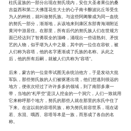
柱氏蓝族的一部分出现在努氏境内，安住大圣者果位的桑
吉益西和第二大佛莲花生大士的心子南卡酿波比丘等受生
为人的种姓，就叫做努氏族。与这些阿阇黎成为同一血统
的努氏一部分，渐渐地，从该地来到康区东部青海湖附近
黄河中游居住。在那里，所有后代的努氏族人们在世规方
面已经达到了智勇双全的顶峰，涌现出一些谙熟剑、矛技
艺的人物，似乎堪为人中之最，其中的一位住在容钦，被
人们称为容塔，他的名字逐渐成了氏族的名称。从此之
后，他的所有后嗣，就被人们共称为“容塔”。
后来，蒙古的一位皇帝试图无余统治他方，于是发动大批
军队，那些努氏族的人们被驱逐出境，他们想逃到很远的
地方，便依次经过了许许多多的领域，到了南部多康一
带，当地的“札甲空”是汉人挖金的一个洞穴，人们一致就用
它来称呼那个地方，努氏的那些人就在那里的东氏中住了
下来。在这以前的容塔民族，称为努氏前容世系，现在诺
若、东混、哦西、容塔等本是一族，而形成了各自的名
称。