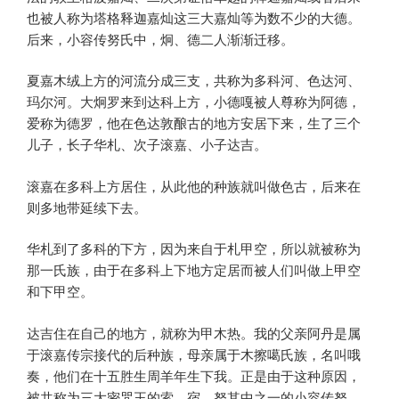
也被人称为塔格释迦嘉灿这三大嘉灿等为数不少的大德。
后来，小容传努氏中，炯、德二人渐渐迁移。
夏嘉木绒上方的河流分成三支，共称为多科河、色达河、
玛尔河。大炯罗来到达科上方，小德嘎被人尊称为阿德，
爱称为德罗，他在色达敦酿古的地方安居下来，生了三个
儿子，长子华札、次子滚嘉、小子达吉。
滚嘉在多科上方居住，从此他的种族就叫做色古，后来在
则多地带延续下去。
华札到了多科的下方，因为来自于札甲空，所以就被称为
那一氏族，由于在多科上下地方定居而被人们叫做上甲空
和下甲空。
达吉住在自己的地方，就称为甲木热。我的父亲阿丹是属
于滚嘉传宗接代的后种族，母亲属于木擦噶氏族，名叫哦
奏，他们在十五胜生周羊年生下我。正是由于这种原因，
被共称为三大密咒王的索、宿、努其中之一的小容传努