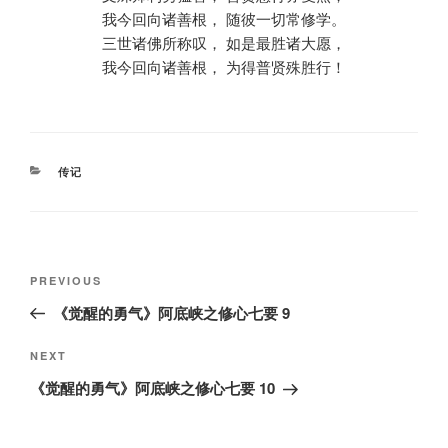
我今回向诸善根， 随彼一切常修学。
三世诸佛所称叹， 如是最胜诸大愿，
我今回向诸善根， 为得普贤殊胜行！
CATEGORIES
传记
Post
Previous
PREVIOUS
navigation
Post
《觉醒的勇气》阿底峡之修心七要 9
Next
NEXT
Post
《觉醒的勇气》阿底峡之修心七要 10