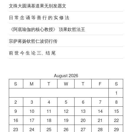
文殊大圆满基道果无别发愿文
⽇ 常 念 诵 等 善 ⾏ 的 实 修 法
《阿底瑜伽的核心教授》 頂果欽哲法王
宗萨蒋扬钦哲仁波切行传
前 世 今 生 论 三、结 尾
August 2026
S
M
T
W
T
F
S
1
2
3
4
5
6
7
8
9
10
11
12
13
14
15
16
17
18
19
20
21
22
23
24
25
26
27
28
29