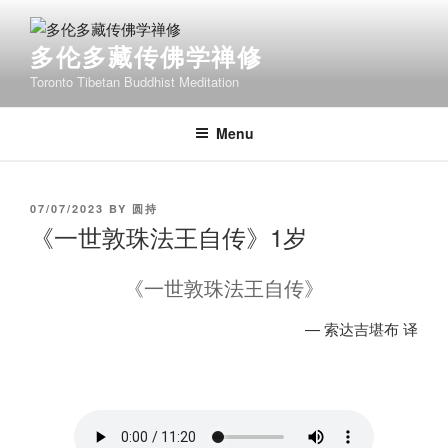
Skip
to
多伦多藏传佛学禅修
content
Toronto Tibetan Buddhist Meditation
Menu
POSTED
07/07/2023
BY
圆持
ON
《一世敦珠法王自传》1岁
《一世敦珠法王自传》
— 索达吉堪布 译