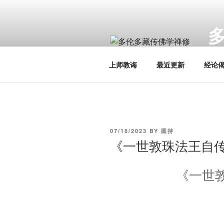
Skip
to
content
Toro
上师教诲
最近更新
经论
POSTED
07/18/2023
BY
圆持
ON
《一世敦珠法王自传
《一世