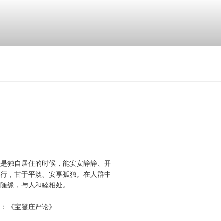
，是独自居住的时候，能安安静静、开
修行，甘于平淡、安享孤独。在人群中
事随缘，与人和睦相处。
自：《宝鬘庄严论》