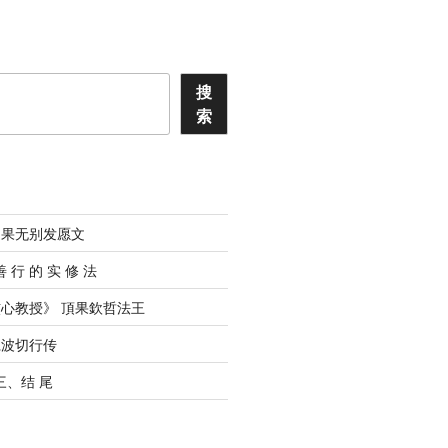
搜
索
道果无别发愿文
善 ⾏ 的 实 修 法
心教授》 頂果欽哲法王
仁波切行传
 三、结 尾