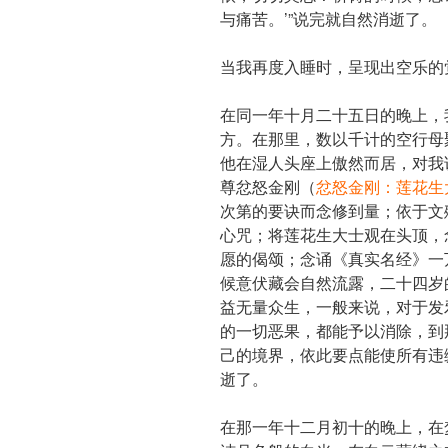
与痛苦。’”说完就自然消逝了。
当我再度入睡时，呈现出空乐的
在同一年十月二十五日的晚上，
方。在那里，数以千计的空行母
他在湿人头座上傲然而居，对我
尊
忿怒金刚（
忿怒金刚：莲花生
次第的要诀而念修到量；依于文
心咒；将莲花生大士观在头顶，
愿的偈颂；念诵《真实名经》一
候意伏藏会自然流露，二十四岁
益无量众生，一般来说，对于发
的一切恶果，都能予以消除，到
己的境界，依此要点能使所有违
逝了。
在那一年十二月初十的晚上，在