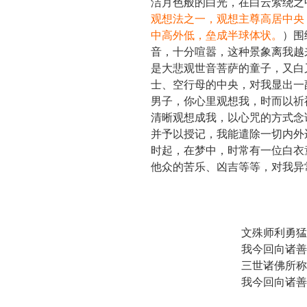
洁月色般的白光，在白云萦绕之
观想法之一，观想主尊高居中央
中高外低，垒成半球体状。
）
围
音，十分喧嚣，这种景象离我越
是大悲观世音菩萨的童子，又白
士、空行母的中央，对我显出一
男子，你心里观想我，时而以祈
清晰观想成我，以心咒的方式念
并予以授记，我能遣除一切内外
时起，在梦中，时常有一位白衣
他众的苦乐、凶吉等等，对我异
文殊师利勇猛
我今回向诸善
三世诸佛所称
我今回向诸善