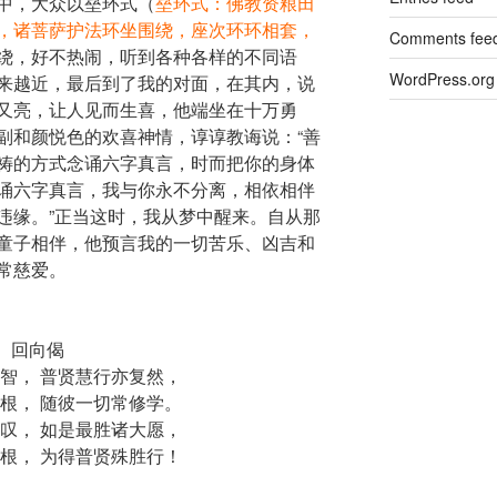
中，大众以
垒环式（
垒环式：佛教资粮田
，诸菩萨护法环坐围绕，座次环环相套，
Comments fee
绕，好不热闹，听到各种各样的不同语
WordPress.org
来越近，最后到了我的对面，在其内，说
又亮，让人见而生喜，他端坐在十万勇
副和颜悦色的欢喜神情，谆谆教诲说：“善
祷的方式念诵六字真言，时而把你的身体
诵六字真言，我与你永不分离，相依相伴
违缘。”正当这时，我从梦中醒来。自从那
童子相伴，他预言我的一切苦乐、凶吉和
常慈爱。
回向偈
智， 普贤慧行亦复然，
根， 随彼一切常修学。
叹， 如是最胜诸大愿，
根， 为得普贤殊胜行！