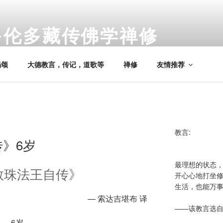
多伦多藏传佛学禅修
nto Tibetan Buddhist Meditation
偈颂
大德教言，传记，道歌等
禅修
友情推荐
教言:
》6岁
最理想的状态
敦珠法王自传》
开心心地打坐
生活，也能万
— 索达吉堪布 译
——该教言选
6岁