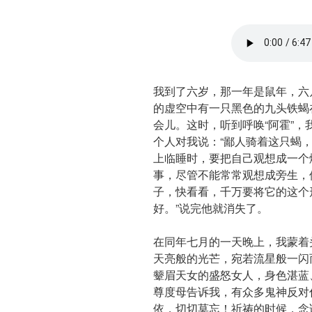
我到了六岁，那一年是鼠年，六
的虚空中有一只黑色的九头铁蝎
会儿。这时，听到呼唤“阿霍”
个人对我说：“鄙人骑着这只蝎
上临睡时，要把自己观想成一个
事，尽管不能常常观想成旁生，
子，快看看，千万要将它的这个
好。”说完他就消失了。
在同年七月的一天晚上，我蒙着
天亮般的光芒，宛若流星般一闪
颦眉天女的盛怒女人，身色湛蓝
尊度母告诉我，有众多鬼神反对
依，切切莫忘！祈祷的时候，念