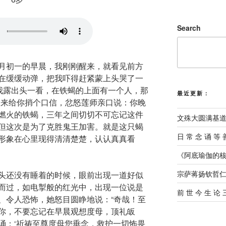
Search
月初一的早晨，我刚刚醒来，就看见前方
在缓缓动弹，把我吓得赶紧蒙上头哭了一
，我露出头一看，在铁蝎的上面有一个人，那
最近更新：
，来给你捎个口信，忿怒莲师亲口说：你晚
燃火的铁蝎，三年之间切切不可忘记这件
文殊大圆满基
但这次是为了克胜鬼王加害。就是这只蝎
⽇ 常 念 诵 等 
形象在心里现得清清楚楚，认认真真看
《阿底瑜伽的核
宗萨蒋扬钦哲
头还没有睡着的时候，眼前出现一道好似
而过，如电掣般的红光中，出现一位说是
前 世 今 生 论
、令人恐怖，她怒目圆睁地说：“奇哉！至
你，不要忘记在早晨观想度母，顶礼皈
诵：‘祈祷至尊度母您垂念，救护一切怖畏