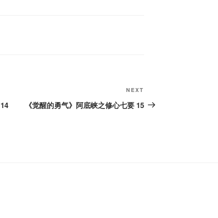
Next
NEXT
Post
14
《觉醒的勇气》阿底峡之修心七要 15