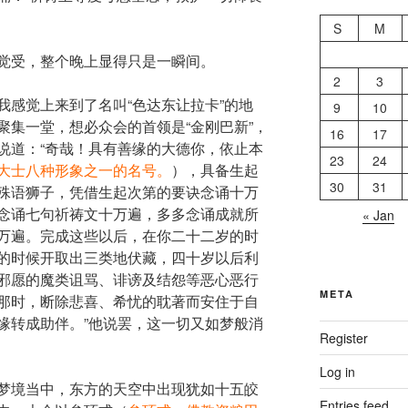
S
M
觉受，整个晚上显得只是一瞬间。
2
3
我感觉上来到了名叫“色达东让拉卡”的地
9
10
聚集一堂，想必众会的首领是“金刚巴新”，
16
17
说道：“奇哉！具有善缘的大德你，依止本
23
24
大士八种形象之一的名号。
）
，具备生起
30
31
殊语狮子，凭借生起次第的要诀念诵十万
念诵七句祈祷文十万遍，多多念诵成就所
« Jan
万遍。完成这些以后，在你二十二岁的时
的时候开取出三类地伏藏，四十岁以后利
邪愿的魔类诅骂、诽谤及结怨等恶心恶行
META
那时，断除悲喜、希忧的耽著而安住于自
缘转成助伴。”他说罢，这一切又如梦般消
Register
Log in
梦境当中，东方的天空中出现犹如十五皎
Entries feed