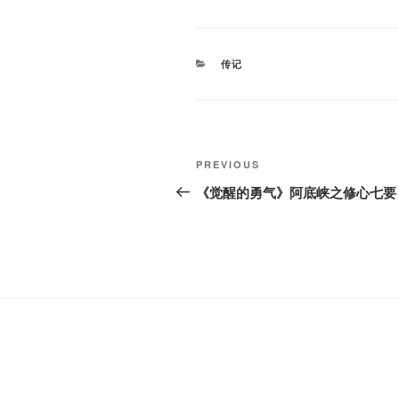
CATEGORIES
传记
Post
Previous
PREVIOUS
navigation
Post
《觉醒的勇气》阿底峡之修心七要 