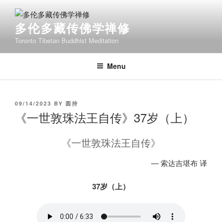
Skip
to
多伦多藏传佛学禅修
content
Toronto Tibetan Buddhist Meditation
Menu
POSTED
09/14/2023
BY
圆持
ON
《一世敦珠法王自传》37岁（上）
《一世敦珠法王自传》
— 索达吉堪布 译
37岁（上）