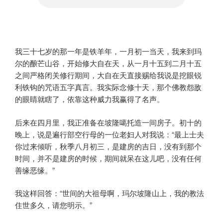
我三十七岁的那一年是铁羊年，一月初一当天，我来到玛
尔的酿芒山谷，开始修大自在天，从一月十五到二月十五
之间严格闭关修行期间，大自在天直接赐给我说是挖眼锐
利铁钩的咒语五字真言。我实际念修十天，那个佛教怨敌
的眼睛就瞎了，依靠这种威力我赢得了名声。
后来在四月里，我正准备在坡隆噶托造一间房子。初十的
晚上，说是遍行部空行母的一位老妇人对我说：“最上士夫
你过来倾听，秋季八月初三，是建房的吉日，没有到那个
时间，并不是建房的时候，期间就呆在这儿吧，没有任何
善缘恶缘。”
我这样回答：“世间的大祖母啊，玛尔坡隆山上，我的教法
住世多久，请您明示。”