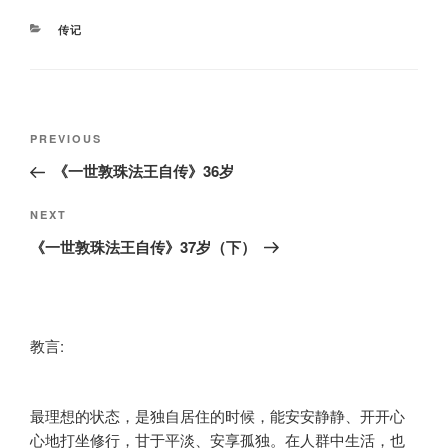
CATEGORIES
传记
Post
Previous
PREVIOUS
navigation
Post
《一世敦珠法王自传》36岁
Next
NEXT
Post
《一世敦珠法王自传》37岁（下）
教言:
最理想的状态，是独自居住的时候，能安安静静、开开心
心地打坐修行，甘于平淡、安享孤独。在人群中生活，也