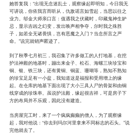
她答复我：“出现无念迷乱士，观察缘起即明知，今日我无
可讲说，你依我言而听从，仇敌谣言如雪起，当思以往之
业力。邬金大师亲口言：值遇我之伏藏时，印藏鬼神生妒
忌，显示吉凶之幻变，发出唤声相争夺，尔时我之殊胜
子，如若全无诸畏惧，岂有恶魔之入门？当念所言之严
命。”说完就销声匿迹了。
到了秋季七月初三，我召集了许多做工的人打地基，在挖
护法神殿的地基时，蹦出来金子、松石、海螺三块珍宝和
铜、银、铁三块，还有黄铜、铜蓝、珊瑚等，熟知不熟知
的珍宝足足有一小盆，我知道这是福报和受用增上的缘
起。在仓库的地基下面出现了大小三具人尸的骨架和由铜
线穿成的珍珠串。虽说护法殿，缘起很吉祥，可是房子下
方的布局并不乐观，因此没有建造。
当房屋完工时，来了一个疯疯癫癫的僧人，为了观察缘
起，我对他说：“你去到玛尔河里拿来不同标志的石头。”说
完他就去了。