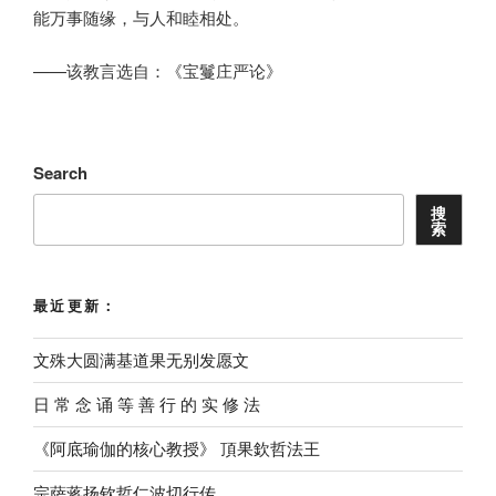
能万事随缘，与人和睦相处。
——该教言选自：《宝鬘庄严论》
Search
搜
索
最近更新：
文殊大圆满基道果无别发愿文
⽇ 常 念 诵 等 善 ⾏ 的 实 修 法
《阿底瑜伽的核心教授》 頂果欽哲法王
宗萨蒋扬钦哲仁波切行传