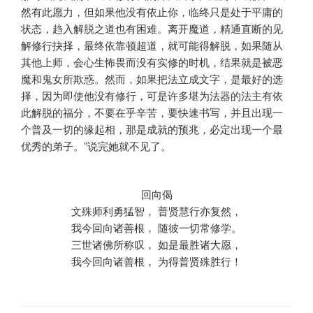
然有此愿力，但如果他没有依止你，临终只是处于平庸的
状态，趋入解脱之道也有困难。离开魔道，精通直断的见
解修行抉择，最终依靠顿超道，就可能得解脱，如果随从
其他上师，会心生怖畏而没有实修的时机，结果就是被恶
魔和鬼女所欺惑。然而，如果把法立成文字，是最好的选
择，因为即使他没有修行，可是许多堪为法器的法主有依
此解脱的福分，不要在乎辛苦，要快速书写，并且出现一
个普及一切的缘起相，那是成就的预兆，必定出现一个最
优秀的弟子。”说完她就不见了。
回向偈
文殊师利勇猛智， 普贤慧行亦复然，
我今回向诸善根， 随彼一切常修学。
三世诸佛所称叹， 如是最胜诸大愿，
我今回向诸善根， 为得普贤殊胜行！