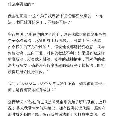
什么事要做的？”
我连忙回禀：“这个弟子诚恳祈求说‘需要黑怒母的一个修
法’，我已经开始造了，不知好不好？”
空行母说：“现在你的这个弟子，原是伏藏大师西绕哦色的
弟子桑格嘉措，尽管拥有上师的愿力，可是由宿业所感，
如今投生为下劣种姓的人。假设他被邪魔转变心态，就与
你相违背，走向下道，对你的教法不利；如果没有被这样
的魔所欺，就会成为佛法、众生的殊胜怙主，而对你的教
法大有裨益；倘若没有随魔所转而修行光明顿超法，即将
获得虹身金刚身果位。”
我问：“大悲圣母，这个人与我发生矛盾，如果依止其他上
师，是否能获得虹身成就？”
空行母说：“他在前世就是降魔金刚的弟子班玛哦色，上师
说：‘将来我受生为敦珠朗巴，拥有四类甚深伏藏，愿你在
那时成为我的子民，修行我的深法而于大虹身中成佛。’虽