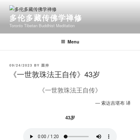
Skip
to
多伦多藏传佛学禅修
content
Toronto Tibetan Buddhist Meditation
Menu
POSTED
09/24/2023
BY
圆持
ON
《一世敦珠法王自传》43岁
《一世敦珠法王自传》
— 索达吉堪布 译
43岁