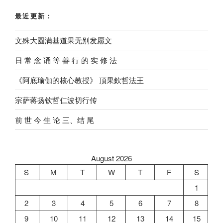
最近更新：
文殊大圆满基道果无别发愿文
⽇ 常 念 诵 等 善 ⾏ 的 实 修 法
《阿底瑜伽的核心教授》 頂果欽哲法王
宗萨蒋扬钦哲仁波切行传
前 世 今 生 论 三、结 尾
August 2026
S
M
T
W
T
F
S
1
2
3
4
5
6
7
8
9
10
11
12
13
14
15