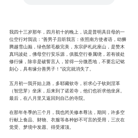
我四十三岁那年，四月初十的晚上，说是普明具目母的一
位空行对我说：“善男子且听我言：依照南方使者语，幼狮
腾越雪山巅，绿色鬃毛极完美，东宗萨札此座山，是赞木
真玛波处，佛母空行安乐源，俱胝空行眷属绕，若有彼处
修行缘，除非是破誓言人，皆得一分微悉地，不要忘记铭
刻心，具有缘分善男子！”说完就消失了。
五月初一我开始上路，多耶藏钦寺，祈求心子钦则涅革
（智悲芽）坐床，后来到了诺若寺，他们也祈求他坐床。
最后，在八月里又返回到自己的寺院。
在那年冬季的三个月，我也闭关修本尊法，期间，许多空
行献上食品、财物、衣服等各种妙不可言的受用，三次在
觉受、梦境中发愿、得受灌顶。