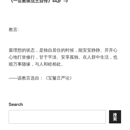
《一世敦珠法王自传》44岁
教言:
最理想的状态，是独自居住的时候，能安安静静、开开心
心地打坐修行，甘于平淡、安享孤独。在人群中生活，也
能万事随缘，与人和睦相处。
——该教言选自：《宝鬘庄严论》
Search
搜
索