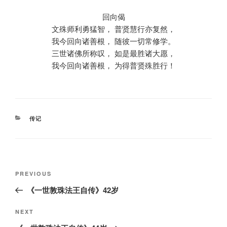
回向偈
文殊师利勇猛智， 普贤慧行亦复然，
我今回向诸善根， 随彼一切常修学。
三世诸佛所称叹， 如是最胜诸大愿，
我今回向诸善根， 为得普贤殊胜行！
CATEGORIES
传记
Post
Previous
PREVIOUS
navigation
Post
《一世敦珠法王自传》42岁
Next
NEXT
Post