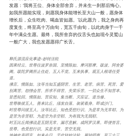
发愿：‘我将王位、身体全部舍弃，并未生一刹那后悔心。
如我所愿能实现，则愿我身体能增长至大山一般，愿身体
增长后，众生吃肉、喝血皆如愿。’以此愿力，我之身肉再
度复生，终至高十万由旬，宽五千由旬，以此肉身于一千
年中满众生愿。最终，我所舍弃的仅舌头也如现今灵鹫山
一般广大，我也发愿愿得广长舌。
释氏源流应化事迹–妙转法轮
因果经云。世尊往波罗奈国。至憍陈如。摩诃那摩。跋波。阿舍婆
阇。跋陀罗阇所止住处。五人不觉。互来执事。观五人根堪任受
道。
佛言。憍陈如。汝等当知五盛阴苦。生苦。老苦。病苦。死苦。爱
别离苦。怨憎会苦。所求不得苦。失荣乐苦。一切众生不知苦本。
皆悉轮回。憍陈如。苦应知。集当断。灭应证。道当修。
世尊唤彼五人。善来比丘。须发自落。袈裟着身。即成沙门。
时世尊问彼五人。汝等比丘。知色受想行识。为是常为无常耶。为
是苦为非苦耶。为是空为非空耶。为有我为无我耶。
时五比丘闻佛说是五阴无常。漏尽意解。成阿罗汉果。即便答言。
世尊。色受想行识。实是无常。苦空无我。
地神欢喜唱言。如来今日。于此转妙法轮。展转唱声。至三十三