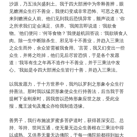
沙源，乃五浊兴盛刹土。我于四大部洲中为帝释善辨，眼
见赡洲众生行不善业，我便幻变成非常恐怖、可恶之夜叉
来到赡洲众人前。他们见到我后恐惧异常，颤声说道：‘你
之所求我们定会满足、供养。’我闻言即说道：‘我欲食
物。’他们便问：‘何等食物？’我便趁机回答说：‘我欲啖食人
肉。除一生中断除杀生、邪见等十不善业，并趋入三乘法
之众生而外，余众皆需被我食用。’言罢，我又幻变出一些
众生，并将之吃掉，他们见后尽皆恐惧，于是各个发愿
道：‘我等有生之年再不造作十不善业，并于三乘法中发
心。’我如是令四大部洲众生皆行十善，并趋入三乘法。
以我发愿力，于十方世界中，我均以罗刹之形象令众生行
持善法。那时我以猛厉形象使众生行持善法，后当我于菩
提树下金刚座时，因我曾以恐怖形象应世之故，受此业
报，魔王波旬及魔众亦给我制造违缘。
善男子，我行布施波罗蜜多菩萨道时，获得甚深安忍、总
持、等持、世间五通，使无量无边众生善根在三乘法中得
以成熟。又供养无量无边佛陀，于每一佛陀前都得到如大