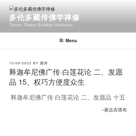
Skip
to
多伦多藏传佛学禅修
content
Toronto Tibetan Buddhist Meditation
Menu
POSTED
10/06/2022
BY
圆持
ON
释迦牟尼佛广传·白莲花论 二、发愿
品 15、权巧方便度众生
释迦牟尼佛广传·白莲花论 二、发愿品 十五
–索达吉堪布