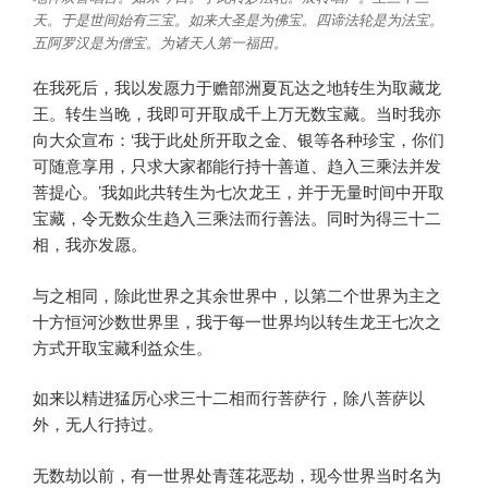
天。于是世间始有三宝。如来大圣是为佛宝。四谛法轮是为法宝。
五阿罗汉是为僧宝。为诸天人第一福田。
在我死后，我以发愿力于赡部洲夏瓦达之地转生为取藏龙
王。转生当晚，我即可开取成千上万无数宝藏。当时我亦
向大众宣布：‘我于此处所开取之金、银等各种珍宝，你们
可随意享用，只求大家都能行持十善道、趋入三乘法并发
菩提心。’我如此共转生为七次龙王，并于无量时间中开取
宝藏，令无数众生趋入三乘法而行善法。同时为得三十二
相，我亦发愿。
与之相同，除此世界之其余世界中，以第二个世界为主之
十方恒河沙数世界里，我于每一世界均以转生龙王七次之
方式开取宝藏利益众生。
如来以精进猛厉心求三十二相而行菩萨行，除八菩萨以
外，无人行持过。
无数劫以前，有一世界处青莲花恶劫，现今世界当时名为