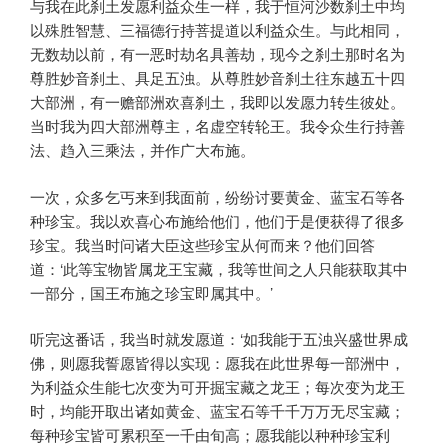
与我在此刹土发愿利益众生一样，我于恒河沙数刹土中均
以殊胜智慧、三福德行持菩提道以利益众生。与此相同，
无数劫以前，有一恶时劫名具善劫，现今之刹土那时名为
尊胜妙音刹土、具足五浊。从尊胜妙音刹土往东越五十四
大部洲，有一赡部洲欢喜刹土，我即以发愿力转生彼处。
当时我为四大部洲尊主，名虚空转轮王。我令众生行持善
法、趋入三乘法，并作广大布施。
一次，众多乞丐来到我面前，纷纷讨要黄金、蓝宝石等各
种珍宝。我以欢喜心布施给他们，他们于是便获得了很多
珍宝。我当时问诸大臣这些珍宝从何而来？他们回答
道：‘此等宝物皆属龙王宝藏，我等世间之人只能获取其中
一部分，国王布施之珍宝即属其中。’
听完这番话，我当时就发愿道：‘如我能于五浊兴盛世界成
佛，则愿我誓愿皆得以实现：愿我在此世界每一部洲中，
为利益众生能七次变为可开掘宝藏之龙王；每次变为龙王
时，均能开取出诸如黄金、蓝宝石等千千万万无尽宝藏；
每种珍宝皆可累积至一千由旬高；愿我能以种种珍宝利