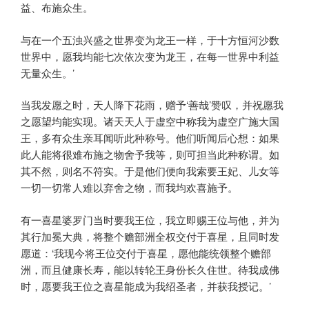
益、布施众生。
与在一个五浊兴盛之世界变为龙王一样，于十方恒河沙数
世界中，愿我均能七次依次变为龙王，在每一世界中利益
无量众生。’
当我发愿之时，天人降下花雨，赠予‘善哉’赞叹，并祝愿我
之愿望均能实现。诸天天人于虚空中称我为虚空广施大国
王，多有众生亲耳闻听此种称号。他们听闻后心想：如果
此人能将很难布施之物舍予我等，则可担当此种称谓。如
其不然，则名不符实。于是他们便向我索要王妃、儿女等
一切一切常人难以弃舍之物，而我均欢喜施予。
有一喜星婆罗门当时要我王位，我立即赐王位与他，并为
其行加冕大典，将整个赡部洲全权交付于喜星，且同时发
愿道：‘我现今将王位交付于喜星，愿他能统领整个赡部
洲，而且健康长寿，能以转轮王身份长久住世。待我成佛
时，愿要我王位之喜星能成为我绍圣者，并获我授记。’