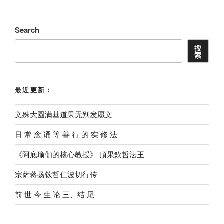
Search
搜
索
最近更新：
文殊大圆满基道果无别发愿文
⽇ 常 念 诵 等 善 ⾏ 的 实 修 法
《阿底瑜伽的核心教授》 頂果欽哲法王
宗萨蒋扬钦哲仁波切行传
前 世 今 生 论 三、结 尾