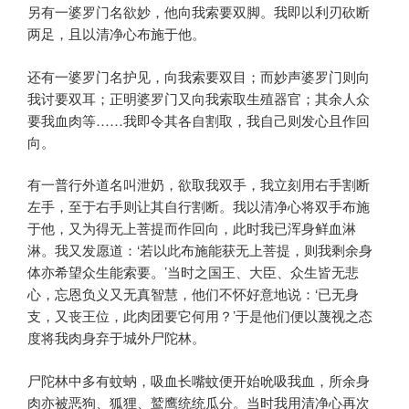
另有一婆罗门名欲妙，他向我索要双脚。我即以利刃砍断
两足，且以清净心布施于他。
还有一婆罗门名护见，向我索要双目；而妙声婆罗门则向
我讨要双耳；正明婆罗门又向我索取生殖器官；其余人众
要我血肉等……我即令其各自割取，我自己则发心且作回
向。
有一普行外道名叫泄奶，欲取我双手，我立刻用右手割断
左手，至于右手则让其自行割断。我以清净心将双手布施
于他，又为得无上菩提而作回向，此时我已浑身鲜血淋
淋。我又发愿道：‘若以此布施能获无上菩提，则我剩余身
体亦希望众生能索要。’当时之国王、大臣、众生皆无悲
心，忘恩负义又无真智慧，他们不怀好意地说：‘已无身
支，又丧王位，此肉团要它何用？’于是他们便以蔑视之态
度将我肉身弃于城外尸陀林。
尸陀林中多有蚊蚋，吸血长嘴蚊便开始吮吸我血，所余身
肉亦被恶狗、狐狸、鹫鹰统统瓜分。当时我用清净心再次