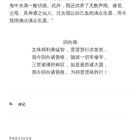
海中水滴一般功德。此外，我还供养了无数声闻、缘觉、
父母、具神通之仙人。过去我以自己血肉满众生愿，而今
我用佛法满众生愿。”
回向偈
文殊师利勇猛智， 普贤慧行亦复然，
我今回向诸善根， 随彼一切常修学。
三世诸佛所称叹， 如是最胜诸大愿，
我今回向诸善根， 为得普贤殊胜行！
CATEGORIES
传记
Post
Previous
PREVIOUS