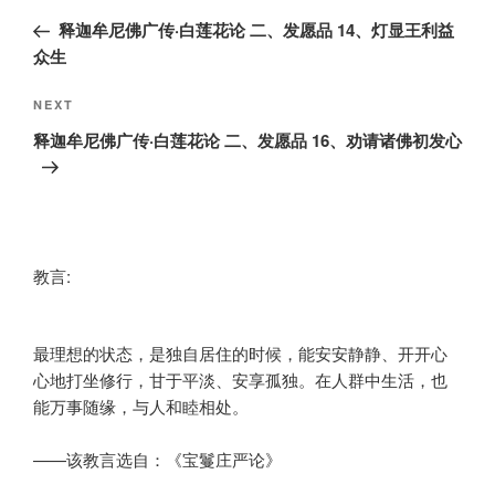
navigation
Post
释迦牟尼佛广传·白莲花论 二、发愿品 14、灯显王利益
众生
Next
NEXT
Post
释迦牟尼佛广传·白莲花论 二、发愿品 16、劝请诸佛初发心
教言:
最理想的状态，是独自居住的时候，能安安静静、开开心
心地打坐修行，甘于平淡、安享孤独。在人群中生活，也
能万事随缘，与人和睦相处。
——该教言选自：《宝鬘庄严论》