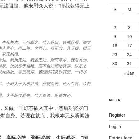
无法阻挡。他安慰众人说：“待我获得无上
S
M
2
3
9
10
。生死根本。云何断之。仙人答曰。持戒忍辱。修学
16
17
生入喜心。得二禅。舍喜心。得正念。具乐根。得三
。获无想报。
23
24
有知。我为无知。我若无知。则同草木。我若有知。
30
31
解脱。汝以尽于粗结。而不自知细结犹存。以是之
以此因故。非度彼岸。若能除我及以我想。一切尽
« Jan
妙。于时太子为求胜法。辞别而去。仙人白言。汝若
是。太子即便辞去。仙人奉送。绝视方还。
META
，又做一千灯芯插入其中，然后对婆罗门
点燃自身。若现在就点，我根本无从听闻法
Register
Log in
尽，高际必堕，聚际必散，生际必死。”
国
Entries feed