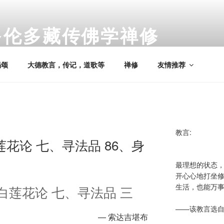
多伦多藏传佛学禅修
nto Tibetan Buddhist Meditation
偈颂
大德教言，传记，道歌等
禅修
友情推荐
教言:
花论 七、寻法品 86、身
最理想的状态
开心心地打坐
生活，也能万
白莲花论 七、寻法品 三
——该教言选
— 索达吉堪布