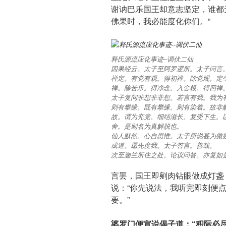
谢讷巴乐国王却意志坚定，谁都
佛果时，我必能度化你们。”
释氏源流应化事迹–调伏二仙
因果经云。太子至阿罗逻所。太子问言
禅定。有觉有观。得初禅。除觉观。定
禅。除苦乐。得净念。入舍根。得四禅
太子复问非想非非想。若言有我。我为
则有攀缘。既有攀缘。则有染着。故非
故。谓为究竟。细结滋长。复受下生。
舍。是则名为真解脱也。
仙人默然。心自思惟。太子所说甚为微
成道。愿先度我。太子答言。善哉。
次至迦兰所住之处。论议问答。亦复如
言罢，国王即剜肉钻眼做成灯盏
说：“你先说法，我听完即刻便
要。”
婆罗门便宣说偈子道：“积际必