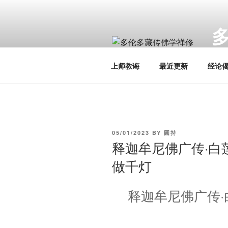
Skip
to
content
Toro
上师教诲
最近更新
经论
POSTED
05/01/2023
BY
圆持
ON
释迦牟尼佛广传·白莲
做千灯
释迦牟尼佛广传·