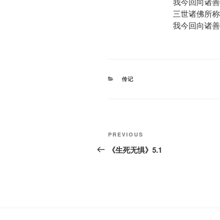
我今回向诸善
三世诸佛所称
我今回向诸善
CATEGORIES
传记
Post
Previous
PREVIOUS
navigation
Post
《生死无惧》5.1