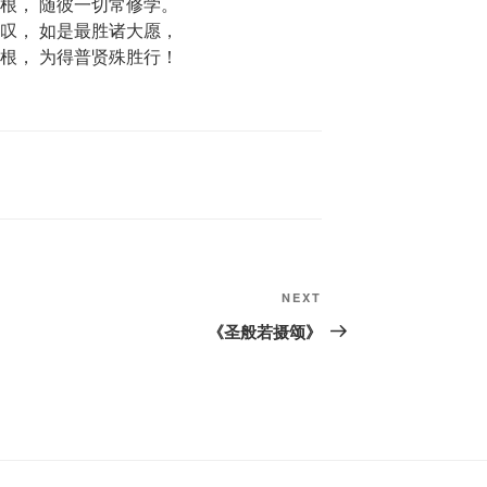
根， 随彼一切常修学。
叹， 如是最胜诸大愿，
根， 为得普贤殊胜行！
Next
NEXT
Post
《圣般若摄颂》