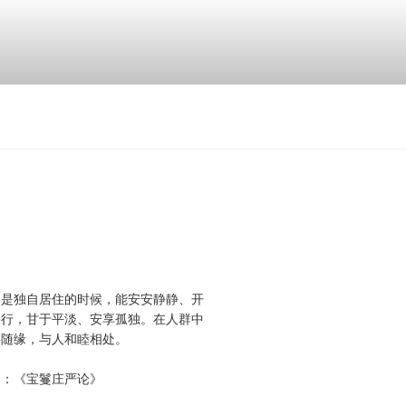
，是独自居住的时候，能安安静静、开
修行，甘于平淡、安享孤独。在人群中
事随缘，与人和睦相处。
自：《宝鬘庄严论》