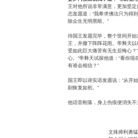
王对他所说非常满意，更加坚定
态发愿道：“我希求佛法只为得
除众生无明黑暗。”
待国王发愿完毕，整个世间开始
王，并撒下阵阵花雨。帝释天以
受如此巨大痛苦有无生后悔心？
心。”帝释天试探他道：“看你
有谁会相信？”
国王即以谛实语发愿说：“从开
刻恢复如初。”
他话音刚落，身上伤痕便消失不
文殊师利勇猛