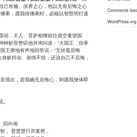
自己布施、供养之心，他以无有后悔之心
Comments fee
到佛果，愿我得佛果时，必能以智慧明灯遣
WordPress.org
震动，天人、菩萨相继前往虚空看望国
种种妙音赞叹他并询问道：“大国王，你承
”国王掷地有声地回答说：“无丝毫后悔
现在身躯抖动、表情不悦，还说自己不后悔，
始至现在，若我确无后悔心，则愿我身体即
见。
回向偈
智， 普贤慧行亦复然，