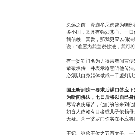
久远之前，释迦牟尼佛曾为赡部
多小国，又具有强烈悲心。一日
我信赖、喜爱，那我更应以佛法
说：“谁愿为我宣说佛法，我可将
有一婆罗门名为力得吉者闻言便
恭敬承侍，并表示愿意听他传法
必须以自身躯体做成一千盏灯以
国王听到这一要求后满口答应下
为听闻佛法，七日后将以自己身
尽皆哀伤痛苦，他们纷纷来到他
如盲人依赖有目者或儿子依赖母
无疑。为一婆罗门你实在不应将
王妃、继承王位之五百太子、一