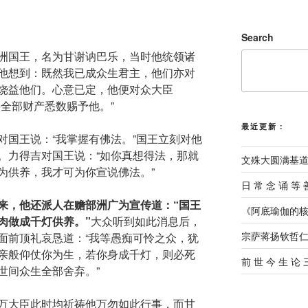
Search
洲国王，名为甘谢讷巴乐，当时他统领诸
他想到：既然我已成众生君主，他们亦对
饶益他们。心意已定，他便对众大臣
全部财产悉数赐予他。”
最近更新：
对国王说：“我掌握有佛法。”国王立刻对他
。力得吉对国王说：“如你真想得法，那就
文殊大圆满基
为供养，我才可为你宣说佛法。”
⽇ 常 念 诵 等 
来，他还派人在赡部洲广为宣传道：“国王
《阿底瑜伽的核
肉做成千灯供养。”
大众听到如此消息后，
宗萨蒋扬钦哲
面前顶礼哀恳道：“我等愚痴可怜之众，犹
亲般仰仗你为生，若你身成千灯，则必死
前 世 今 生 论
世间众生全部舍弃。”
万大臣此时均祈祷他万勿如此行事，而甘