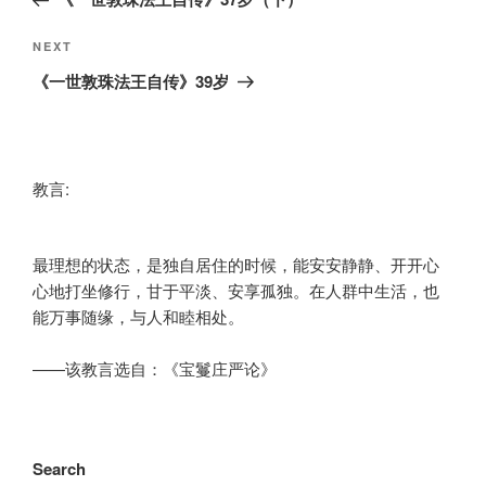
Next
NEXT
Post
《一世敦珠法王自传》39岁
教言:
最理想的状态，是独自居住的时候，能安安静静、开开心
心地打坐修行，甘于平淡、安享孤独。在人群中生活，也
能万事随缘，与人和睦相处。
——该教言选自：《宝鬘庄严论》
Search