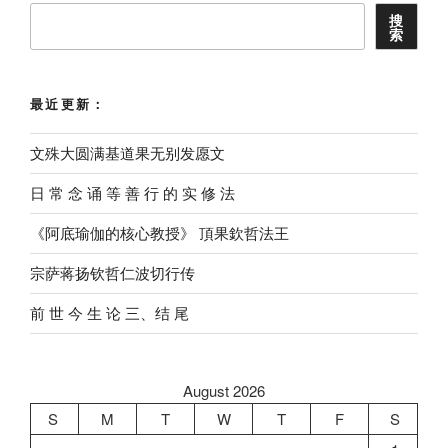
搜
索
最近更新：
文殊大圆满基道果无别发愿文
⽇ 常 念 诵 等 善 ⾏ 的 实 修 法
《阿底瑜伽的核心教授》 頂果欽哲法王
宗萨蒋扬钦哲仁波切行传
前 世 今 生 论 三、结 尾
August 2026
S
M
T
W
T
F
S