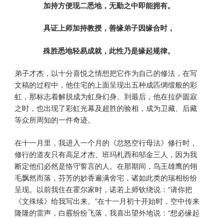
加持方便现二悉地，无勤之中即能拥有。
具证上师加持教授，善缘弟子因缘合时，
殊胜悉地轻易成就，此性乃是缘起规律。
弟子才杰，以十分喜悦之情想把它作为自己的修法，在写
文稿的过程中，他住宅的上面呈现出五种成匹绸缎般的彩
虹，那标志着解脱成为虹身幻身。到最后，他在拉萨圆寂
之时，也出现了彩虹光幕及超胜的验相，成为卫藏、后藏
等众所周知的一件奇迹。
在十一月里，我进入一个月的《忿怒空行母法》修行时，
修行的道友只有高足才杰、班玛札西和邬金三人，因为我
断定他们必然是恪守誓言的人。在那期间，鸟王雄鹰的翎
毛飘然而落，芬芳的妙香遍满舍宅，诸如此类的瑞相纷纷
呈现。以前我住在霍尔家时，诺若上师钦绕说：“请你把
《文殊续》给我写出来。”在十一月初十开始时，空中传来
隆隆的雷声，白霰纷纷飞落，我喜出望外地说：“想必缘起