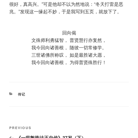
很好，真高兴。”可是他却不以为然地说：“冬天打雷是恶
兆。”发现这一缘起不妙，于是我写到五页，就放下了。
回向偈
文殊师利勇猛智， 普贤慧行亦复然，
我今回向诸善根， 随彼一切常修学。
三世诸佛所称叹， 如是最胜诸大愿，
我今回向诸善根， 为得普贤殊胜行！
CATEGORIES
传记
Post
Previous
PREVIOUS
navigation
Post
《一世敦珠法王自传》37岁（下）