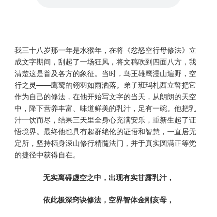
我三十八岁那一年是水猴年，在将《忿怒空行母修法》立
成文字期间，刮起了一场狂风，将文稿吹到四面八方，我
清楚这是普及各方的象征。当时，鸟王雄鹰漫山遍野，空
行之灵——鹰鹫的翎羽如雨洒落。弟子班玛札西立誓把它
作为自己的修法，在他开始写文字的当天，从朗朗的天空
中，降下营养丰富、味道鲜美的乳汁，足有一碗。他把乳
汁一饮而尽，结果三天里全身心充满安乐，重新生起了证
悟境界。最终他也具有超群绝伦的证悟和智慧，一直居无
定所，坚持栖身深山修行精髓法门，并于真实圆满正等觉
的捷径中获得自在。
无实离碍虚空之中，出现有实甘露乳汁，
依此极深窍诀修法，空界智体金刚亥母，