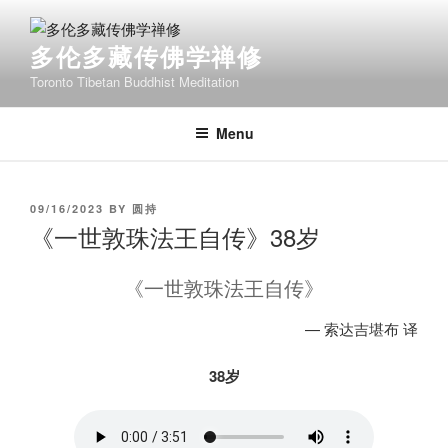
Skip
to
多伦多藏传佛学禅修
content
Toronto Tibetan Buddhist Meditation
Menu
POSTED
09/16/2023
BY
圆持
ON
《一世敦珠法王自传》38岁
《一世敦珠法王自传》
— 索达吉堪布 译
38岁