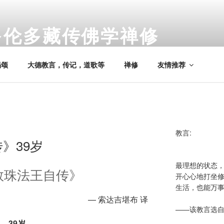
多伦多藏传佛学禅修
nto Tibetan Buddhist Meditation
偈颂
大德教言，传记，道歌等
禅修
友情推荐
教言:
》39岁
最理想的状态
敦珠法王自传》
开心心地打坐
生活，也能万
— 索达吉堪布 译
——该教言选
39岁