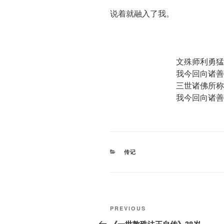
说着就融入了我。
文殊师利勇猛
我今回向诸善
三世诸佛所称
我今回向诸善
CATEGORIES
传记
Post
Previous
PREVIOUS
navigation
Post
《一世敦珠法王自传》38岁