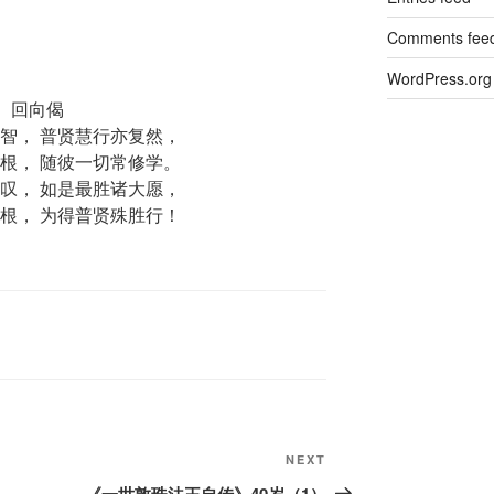
Comments fee
WordPress.org
回向偈
智， 普贤慧行亦复然，
根， 随彼一切常修学。
叹， 如是最胜诸大愿，
根， 为得普贤殊胜行！
Next
NEXT
Post
《一世敦珠法王自传》40岁（1）