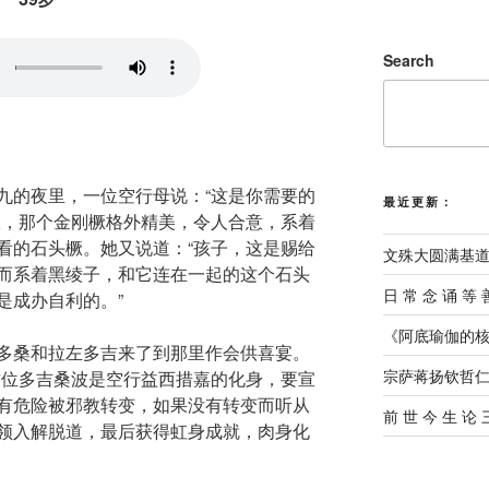
Search
九的夜里，一位空行母说：“这是你需要的
最近更新：
橛，那个金刚橛格外精美，令人合意，系着
看的石头橛。她又说道：“孩子，这是赐给
文殊大圆满基
而系着黑绫子，和它连在一起的这个石头
⽇ 常 念 诵 等 
是成办自利的。”
《阿底瑜伽的核
多桑和拉左多吉来了到那里作会供喜宴。
宗萨蒋扬钦哲
这位多吉桑波是空行益西措嘉的化身，要宣
有危险被邪教转变，如果没有转变而听从
前 世 今 生 论
领入解脱道，最后获得虹身成就，肉身化