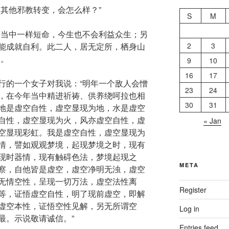
被其他邪教转变，会怎么样？”
S
M
湖当中一样短命，今生也不会利益众生；另
能成就自利。此二人，居无定所，栖身山
2
3
了。
9
10
16
17
行的一个女子对我说：“明年一个敌人会憎
23
24
，在今年当中精进祈祷、供养绕呵拉也相
30
31
地是虚空自性，虚空显现为地，水是虚空
自性，虚空显现为火，风亦虚空自性，虚
« Jan
空显现彩虹。我是虚空自性，虚空显现为
情，譬如观观梦境，起现梦境之时，现有
现时器情，现有触碍色法，梦境起现之
META
察，自他皆是虚空，虚空净明无浊，虚空
无情空性，呈现一切万法，虚空法性离
Register
等，证悟虚空自性，明了现前虚空，即解
虚空本性，证悟空性见解，另无所谓空
Log in
最。示说敬请诚信。”
Entries feed