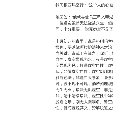
我问根西玛空行：“这个人的心
她回答：“他就会像鸟王坠入毒
一位道友虽然无法饶益众生，但
间，十分重要。”说完她就不见
十月初八的夜里，说是格则玛空
恨你，要以绕呵拉护法神来对治
当关键。奇哉！有缘之士你听：
自性，虚空显现为水，火是虚空
空显现为风，虹是虚空自性，虚
我，器情虚空自性，虚空幻现器
触碍色法，非是白天景象，昼景
时，彼不现不可现，倘若如理观
无生无灭，诸法无垢虚空，非是
戏，清不清净诸法，虚空性中净
脱道之最，别无大圆满名。皆空
性，佛陀宣说其义，赞解脱道之