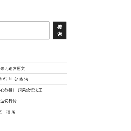
搜
索
道果无别发愿文
善 ⾏ 的 实 修 法
心教授》 頂果欽哲法王
仁波切行传
 三、结 尾