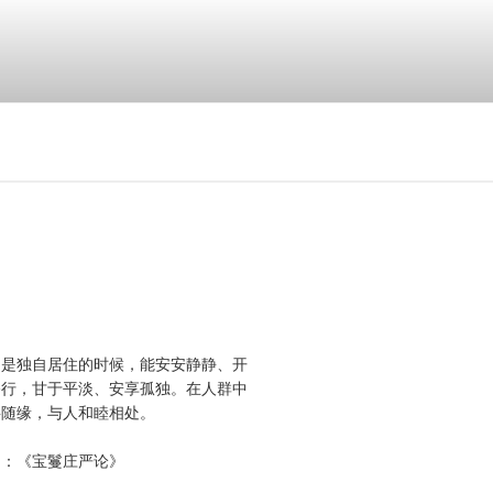
，是独自居住的时候，能安安静静、开
修行，甘于平淡、安享孤独。在人群中
事随缘，与人和睦相处。
自：《宝鬘庄严论》