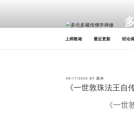
Skip
to
content
Toro
上师教诲
最近更新
经论
POSTED
09/17/2023
BY
圆持
ON
《一世敦珠法王自传
《一世