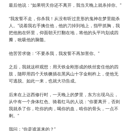
最后他说：“如果明天你还不离开，我当天晚上就杀掉你。”
“我发誓不走，你杀我！从没有听过意形的鬼神在梦里能杀
人。”说着我右手擒住他，他的刀掉到地上，指甲抓胸，我
把他抱在怀里，仰面朝天打翻在地，将他的头平均划成四
瓣，吮吸他的脑髓。
他苦苦求饶：“不要杀我，我发誓不再加害你。”
之后，我就这样观想：用天铁金刚形成的铁丝套住他的四
肢，随即用四个天铁橛插在黑风山十字金刚杵上，使他无
可逃脱。如此一来，也就大功告成。
后来在上达西修行时，一天晚上的梦里，东方出现乌云，
从中有一个身体红色、骑着红马的人说：“你要离开，否则
我就杀了你，吃你的肉，喝你的血，啃你的骨头，一点不
剩。”
我问：“你是谁派来的？”