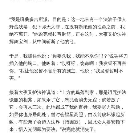
“我是嘎桑多吉所派。目的是：这一地带有一个法油子僧人
野蛮残暴，犯下弥天大罪，在没有断绝他的性命之前，我
绝不离开。”他说完就拉弓射箭，正在这时，大夜叉护法神
挥舞宝剑，从中间斩断了他的弓。
于是，我抓住他说：“你要杀我，我能不杀你吗？”说罢将刀
插入他的胸口。他叫着：“哎呀呀，饶命啊！我发誓不再害
你。”我让他发誓不害所有的施主。他说：“我发誓暂时不
害。”
接着大夜叉护法神说道：“上方的鸟落到家，那是诅咒护法
慑服的相兆，如果杀了它，恶兆会消失无踪；倘若放了
它，会再来三次。此地都成了我的百姓，我要尽力帮助，
如果你也身居此处，暂时会福星高照，由以前破坏缘起所
致，有些弟子会趋入法界（指圆寂），因此众人要安顿下
来，悟入光明藏为要诀。”说完他就消失了。