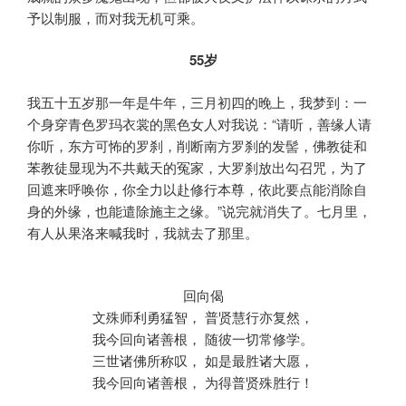
予以制服，而对我无机可乘。
55岁
我五十五岁那一年是牛年，三月初四的晚上，我梦到：一
个身穿青色罗玛衣裳的黑色女人对我说：“请听，善缘人请
你听，东方可怖的罗刹，削断南方罗刹的发髻，佛教徒和
苯教徒显现为不共戴天的冤家，大罗刹放出勾召咒，为了
回遮来呼唤你，你全力以赴修行本尊，依此要点能消除自
身的外缘，也能遣除施主之缘。”说完就消失了。七月里，
有人从果洛来喊我时，我就去了那里。
回向偈
文殊师利勇猛智， 普贤慧行亦复然，
我今回向诸善根， 随彼一切常修学。
三世诸佛所称叹， 如是最胜诸大愿，
我今回向诸善根， 为得普贤殊胜行！