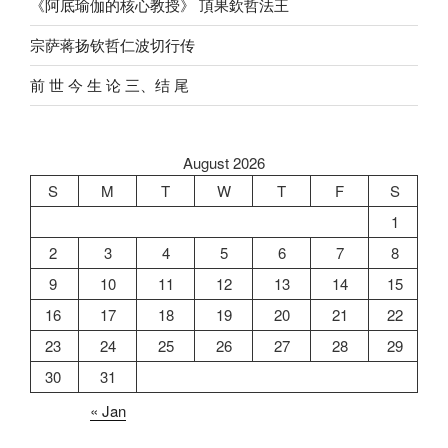
《阿底瑜伽的核心教授》 頂果欽哲法王
宗萨蒋扬钦哲仁波切行传
前 世 今 生 论 三、结 尾
August 2026
S
M
T
W
T
F
S
1
2
3
4
5
6
7
8
9
10
11
12
13
14
15
16
17
18
19
20
21
22
23
24
25
26
27
28
29
30
31
« Jan