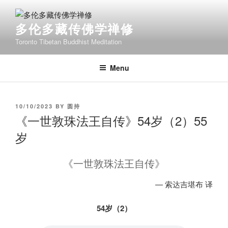
Skip
to
多伦多藏传佛学禅修
content
Toronto Tibetan Buddhist Meditation
Menu
POSTED
10/10/2023
BY
圆持
ON
《一世敦珠法王自传》54岁（2）55
岁
《一世敦珠法王自传》
— 索达吉堪布 译
54岁（2）