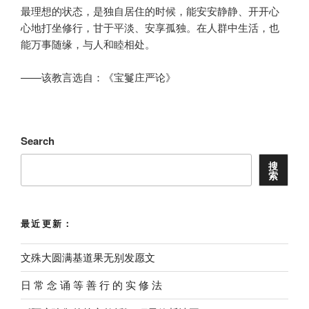
最理想的状态，是独自居住的时候，能安安静静、开开心
心地打坐修行，甘于平淡、安享孤独。在人群中生活，也
能万事随缘，与人和睦相处。
——该教言选自：《宝鬘庄严论》
Search
搜
索
最近更新：
文殊大圆满基道果无别发愿文
⽇ 常 念 诵 等 善 ⾏ 的 实 修 法