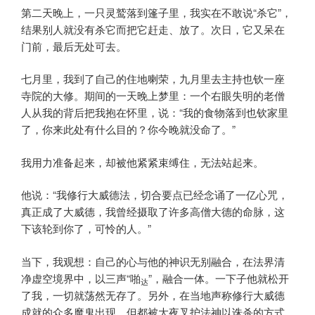
第二天晚上，一只灵鹫落到篷子里，我实在不敢说“杀它”，
结果别人就没有杀它而把它赶走、放了。次日，它又呆在
门前，最后无处可去。
七月里，我到了自己的住地喇荣，九月里去主持也钦一座
寺院的大修。期间的一天晚上梦里：一个右眼失明的老僧
人从我的背后把我抱在怀里，说：“我的食物落到也钦家里
了，你来此处有什么目的？你今晚就没命了。”
我用力准备起来，却被他紧紧束缚住，无法站起来。
他说：“我修行大威德法，切合要点已经念诵了一亿心咒，
真正成了大威德，我曾经摄取了许多高僧大德的命脉，这
下该轮到你了，可怜的人。”
当下，我观想：自己的心与他的神识无别融合，在法界清
净虚空境界中，以三声“啪
”，融合一体。一下子他就松开
达
了我，一切就荡然无存了。另外，在当地声称修行大威德
成就的众多魔鬼出现，但都被大夜叉护法神以诛杀的方式