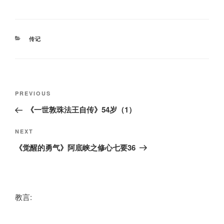
CATEGORIES
传记
Post
Previous
PREVIOUS
navigation
Post
《一世敦珠法王自传》54岁（1）
Next
NEXT
Post
《觉醒的勇气》阿底峡之修心七要36
教言: