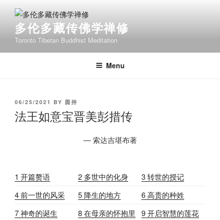
Skip
to
多伦多藏传佛学禅修
content
Toronto Tibetan Buddhist Meditation
Menu
POSTED
06/25/2021
BY
圆持
ON
法王如意宝晋美彭措传
— 索达吉堪布著
1 开篇赘语
2 多世中的化身
3 转世的授记
4 前一世的风采
5 降生的地方
6 高贵的种姓
7 神奇的诞生
8 在母亲的怀抱里
9 开启智慧的莲花