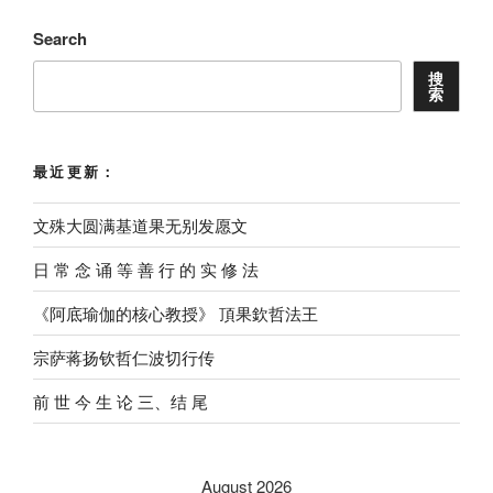
Search
搜
索
最近更新：
文殊大圆满基道果无别发愿文
⽇ 常 念 诵 等 善 ⾏ 的 实 修 法
《阿底瑜伽的核心教授》 頂果欽哲法王
宗萨蒋扬钦哲仁波切行传
前 世 今 生 论 三、结 尾
August 2026