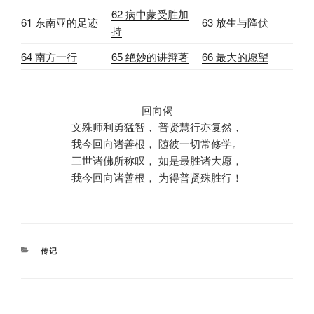
62 病中蒙受胜加
61 东南亚的足迹
63 放生与降伏
持
64 南方一行
65 绝妙的讲辩著
66 最大的愿望
回向偈
文殊师利勇猛智， 普贤慧行亦复然，
我今回向诸善根， 随彼一切常修学。
三世诸佛所称叹， 如是最胜诸大愿，
我今回向诸善根， 为得普贤殊胜行！
CATEGORIES
传记