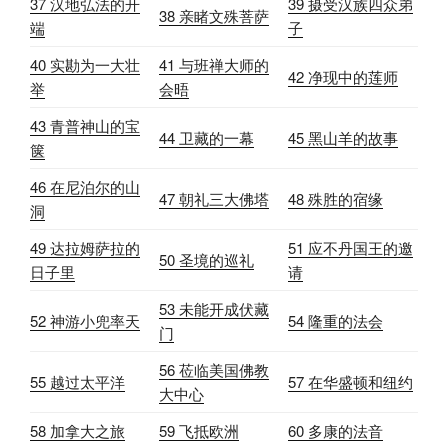
37 汉地弘法的开
39 摄受汉族四众弟
38 亲睹文殊菩萨
端
子
40 实勘为一大壮
41 与班禅大师的
42 净现中的莲师
举
会晤
43 青普神山的宝
44 卫藏的一幕
45 黑山羊的故事
箧
46 在尼泊尔的山
47 朝礼三大佛塔
48 殊胜的宿缘
洞
49 达拉姆萨拉的
51 应不丹国王的邀
50 圣境的巡礼
日子里
请
53 未能开成伏藏
52 神游小兜率天
54 隆重的法会
门
56 莅临美国佛教
55 越过太平洋
57 在华盛顿和纽约
大中心
58 加拿大之旅
59 飞抵欧洲
60 多康的法音