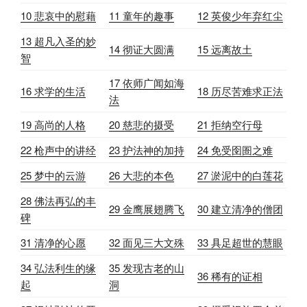
10 悲哀中的慰藉
11 童年的趣事
12 英俊少年弃红尘
13 超凡入圣的妙
14 彻证大圆满
15 远离故土
智
17 依师广闻如海
16 求学的生活
18 历尽苦难求正法
法
19 高尚的人格
20 慈悲的摄受
21 拒纳空行母
22 枪声中的讲经
23 护法神的加持
24 免受囹圄之难
25 梦中的云游
26 大悲的本色
27 淤泥中的白莲花
28 佛法再弘的丰
29 金鹰展翅腾飞
30 建立清净的僧团
碑
31 清净的心愿
32 面见三大文殊
33 具足超世的慧眼
34 弘法利生的缘
35 发现古老的山
36 稀有的证相
起
洞