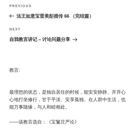
Post
Previous
PREVIOUS
navigation
Post
法王如意宝晋美彭措传 66 （完结篇）
Next
NEXT
Post
自我教言讲记 – 讨论问题分享
教言:
最理想的状态，是独自居住的时候，能安安静静、开开心
心地打坐修行，甘于平淡、安享孤独。在人群中生活，也
能万事随缘，与人和睦相处。
——该教言选自：《宝鬘庄严论》